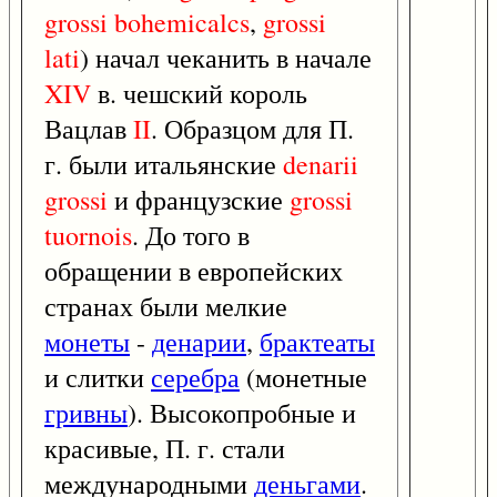
grossi
bohemicalcs
,
grossi
lati
) начал чеканить в начале
XIV
в. чешский король
Вацлав
II
. Образцом для П.
г. были итальянские
denarii
grossi
и французские
grossi
tuornois
. До того в
обращении в европейских
странах были мелкие
монеты
-
денарии
,
брактеаты
и слитки
серебра
(монетные
гривны
). Высокопробные и
красивые, П. г. стали
международными
деньгами
.