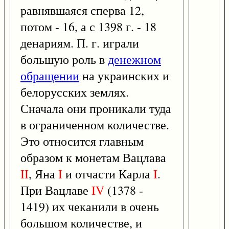
равнявшаяся сперва 12,
потом - 16, а с 1398 г. - 18
денариям. П. г. играли
большую роль в
денежном
обращении
на украинских и
белорусских землях.
Сначала они проникали туда
в ограниченном количестве.
Это относится главным
образом к монетам Вацлава
II
, Яна
I
и отчасти Карла
I
.
При Вацлаве
IV
(1378 -
1419) их чеканили в очень
большом количестве, и