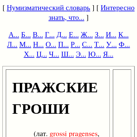
[
Нумизматический словарь
] [
Интересно
знать, что...
]
А...
Б...
В...
Г...
Д...
Е...
Ж...
З...
И...
К...
Л...
М...
Н...
О...
П...
Р...
С...
Т...
У...
Ф...
Х...
Ц...
Ч...
Ш...
Э...
Ю...
Я...
ПРАЖСКИЕ
ГРОШИ
(лат.
grossi
pragenses
,