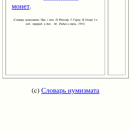
монет
.
(Словарь нумизмата: Пер. с нем. /Х.Фенглер, Г.Гироу, В.Унгер/ 2-е
изд., перераб. и доп. - М.: Радио и связь, 1993)
(c)
Словарь нумизмата