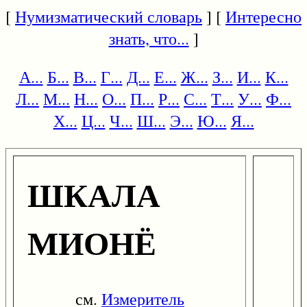
[
Нумизматический словарь
] [
Интересно
знать, что...
]
А...
Б...
В...
Г...
Д...
Е...
Ж...
З...
И...
К...
Л...
М...
Н...
О...
П...
Р...
С...
Т...
У...
Ф...
Х...
Ц...
Ч...
Ш...
Э...
Ю...
Я...
ШКАЛА
МИОНЁ
см.
Измеритель