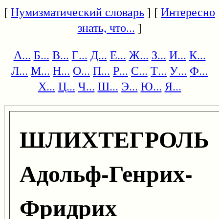
[
Нумизматический словарь
] [
Интересно
знать, что...
]
А...
Б...
В...
Г...
Д...
Е...
Ж...
З...
И...
К...
Л...
М...
Н...
О...
П...
Р...
С...
Т...
У...
Ф...
Х...
Ц...
Ч...
Ш...
Э...
Ю...
Я...
ШЛИХТЕГРОЛЬ
Адольф-Генрих-
Фридрих