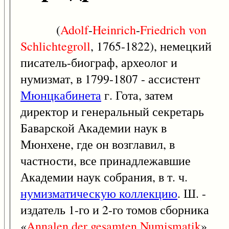
(
Adolf
-
Heinrich
-
Friedrich
von
Schlichtegroll
, 1765-1822), немецкий
писатель-биограф, археолог и
нумизмат, в 1799-1807 - ассистент
Мюнцкабинета
г. Гота, затем
директор и генеральный секретарь
Баварской Академии наук в
Мюнхене, где он возглавил, в
частности, все принадлежавшие
Академии наук собрания, в т. ч.
нумизматическую коллекцию
. Ш. -
издатель 1-го и 2-го томов сборника
«
Annalen
der
gesamten
Numismatik
».