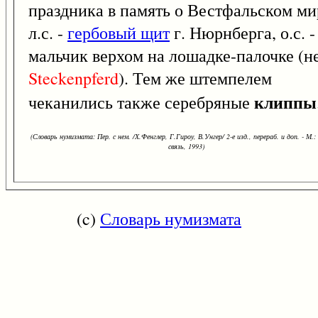
праздника в память о Вестфальском ми
л.с. -
гербовый щит
г. Нюрнберга, о.с. -
мальчик верхом на лошадке-палочке (н
Steckenpferd
). Тем же штемпелем
клиппы
чеканились также серебряные
(Словарь нумизмата: Пер. с нем. /Х.Фенглер, Г.Гироу, В.Унгер/ 2-е изд., перераб. и доп. - М.:
связь, 1993)
(c)
Словарь нумизмата