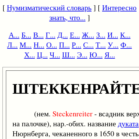
[
Нумизматический словарь
] [
Интересно
знать, что...
]
А...
Б...
В...
Г...
Д...
Е...
Ж...
З...
И...
К...
Л...
М...
Н...
О...
П...
Р...
С...
Т...
У...
Ф...
Х...
Ц...
Ч...
Ш...
Э...
Ю...
Я...
ШТЕККЕНРАЙТ
(нем.
Steckenreiter
- всадник вер
на палочке), нар.-обих. название
дуката
Нюрнберга, чеканенного в 1650 в честь