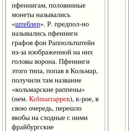
пфеннигам, половинные
монеты назывались
«
штеблер
». Р. предпол-но
назывались пфенниги
графов фон Раппольтштейн
из-за изображенной на них
головы ворона. Пфенниги
этого типа, попав в Кольмар,
получили там название
«кольмарские раппены»
(нем.
Kolmarrappen
), к-рое, в
свою очередь, перешло
якобы на сходные с ними
фрайбургские