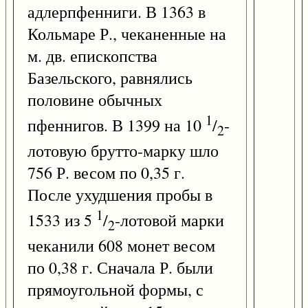
адлерпфенниги. В 1363 в
Кольмаре Р., чеканенные на
м. дв. епископства
Базельского, равнялись
половине обычных
1
пфеннигов. В 1399 на 10
/
-
2
лотовую брутто-марку шло
756 Р. весом по 0,35 г.
После ухудшения пробы в
1
1533 из 5
/
-лотовой марки
2
чеканили 608 монет весом
по 0,38 г. Сначала Р. были
прямоугольной формы, с