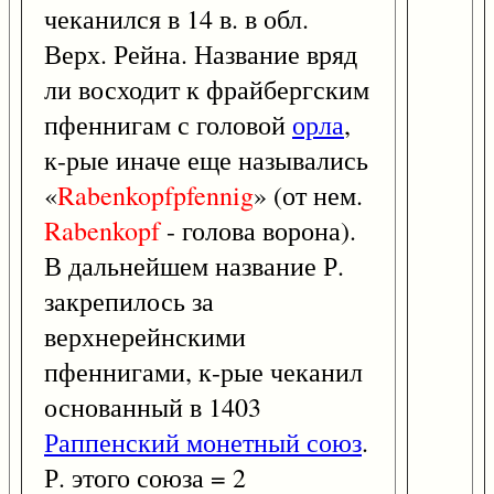
чеканился в 14 в. в обл.
Верх. Рейна. Название вряд
ли восходит к фрайбергским
пфеннигам с головой
орла
,
к-рые иначе еще назывались
«
Rabenkopfpfennig
» (от нем.
Rabenkopf
- голова ворона).
В дальнейшем название Р.
закрепилось за
верхнерейнскими
пфеннигами, к-рые чеканил
основанный в 1403
Раппенский монетный союз
.
Р. этого союза = 2