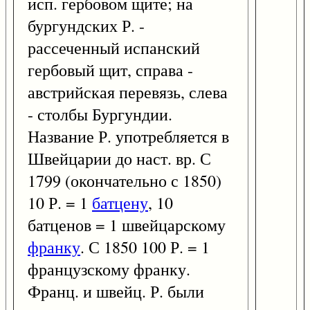
исп. гербовом щите; на
бургундских Р. -
рассеченный испанский
гербовый щит, справа -
австрийская перевязь, слева
- столбы Бургундии.
Название Р. употребляется в
Швейцарии до наст. вр. С
1799 (окончательно с 1850)
10 Р. = 1
батцену
, 10
батценов = 1 швейцарскому
франку
. С 1850 100 Р. = 1
французскому франку.
Франц. и швейц. Р. были