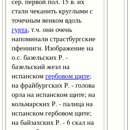
сер. первой пол. 15 в. их
стали чеканить круглыми с
точечным венком вдоль
гурта
, т.ч. они очень
напоминали страстбургские
пфенниги. Изображение на
о.с. базельских Р. -
базельский жезл на
испанском
гербовом щите
;
на фрайбургских Р. - голова
орла на испанском щите; на
кольмарских Р. - палица на
испанском гербовом щите;
на байзахских Р. - 6 скал на