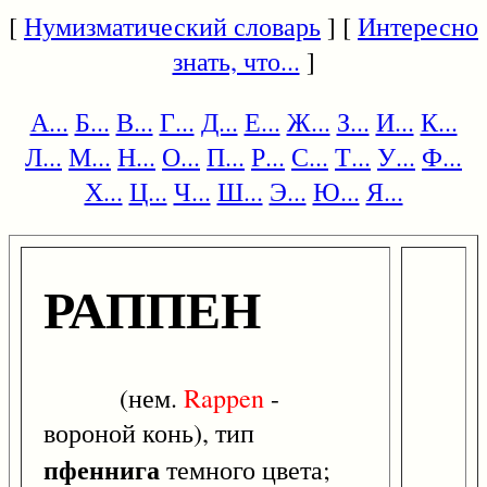
[
Нумизматический словарь
] [
Интересно
знать, что...
]
А...
Б...
В...
Г...
Д...
Е...
Ж...
З...
И...
К...
Л...
М...
Н...
О...
П...
Р...
С...
Т...
У...
Ф...
Х...
Ц...
Ч...
Ш...
Э...
Ю...
Я...
РАППЕН
(нем.
Rappen
-
вороной конь), тип
пфеннига
темного цвета;