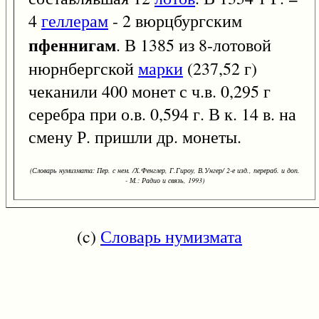
4
геллерам
- 2 вюрцбургским
пфеннигам
. В 1385 из 8-лотовой
нюрнбергской
марки
(237,52 г)
чеканили 400 монет с ч.в. 0,295 г
серебра при о.в. 0,594 г. В к. 14 в. на
смену Р. пришли др. монеты.
(Словарь нумизмата: Пер. с нем. /Х.Фенглер, Г.Гироу, В.Унгер/ 2-е изд., перераб. и доп.
- М.: Радио и связь, 1993)
(c)
Словарь нумизмата