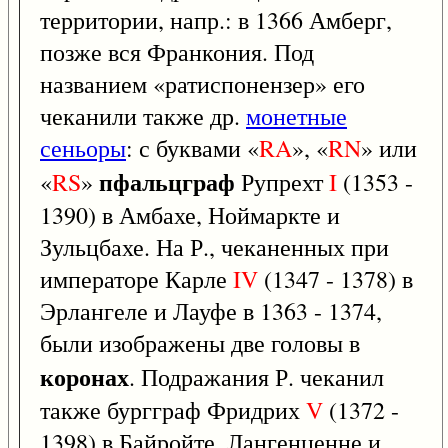
территории, напр.: в 1366 Амберг,
позже вся Франкония. Под
названием «ратиспонензер» его
чеканили также др.
монетные
сеньоры
: с буквами «
RA
», «
RN
» или
пфальцграф
«
RS
»
Рупрехт
I
(1353 -
1390) в Амбахе, Ноймаркте и
Зульцбахе. На Р., чеканенных при
императоре Карле
IV
(1347 - 1378) в
Эрлангеле и Лауфе в 1363 - 1374,
были изображены две головы в
коронах
. Подражания Р. чеканил
также бургграф Фридрих
V
(1372 -
1398) в Байройте, Лангенценне и