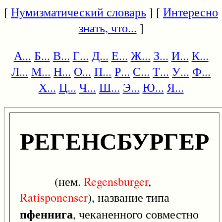
[
Нумизматический словарь
] [
Интересно
знать, что...
]
А...
Б...
В...
Г...
Д...
Е...
Ж...
З...
И...
К...
Л...
М...
Н...
О...
П...
Р...
С...
Т...
У...
Ф...
Х...
Ц...
Ч...
Ш...
Э...
Ю...
Я...
РЕГЕНСБУРГЕР
(нем.
Regensburger
,
Ratisponenser
), название типа
пфеннига
, чеканенного совместно