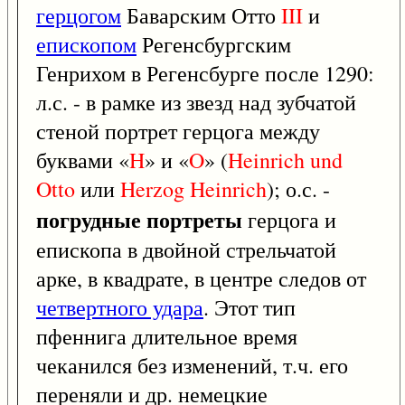
герцогом
Баварским Отто
III
и
епископом
Регенсбургским
Генрихом в Регенсбурге после 1290:
л.с. - в рамке из звезд над зубчатой
стеной портрет герцога между
буквами «
H
» и «
O
» (
Heinrich
und
Otto
или
Herzog
Heinrich
); о.с. -
погрудные портреты
герцога и
епископа в двойной стрельчатой
арке, в квадрате, в центре следов от
четвертного удара
. Этот тип
пфеннига длительное время
чеканился без изменений, т.ч. его
переняли и др. немецкие