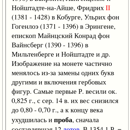
Нойштадте-на-Айше, Фридрих
II
(1381 - 1428) в Кобурге, Ульрих фон
Гогенлоэ (1371 - 1396) в Эрингене,
епископ Майнцский Конрад фон
Вайнсберг (1390 - 1396) в
Мильтенберге и Нойштадте и др.
Изображение на монете частично
менялось из-за замены одних букв
другими и включения гербовых
фигур. Самые первые Р. весили ок.
0,825 г., с сер. 14 в. их вес снизился
до 0,80 - 0,70 г., а к концу века
проба
ухудшилась и
, сначала
составлявшая 12
лотов
. В 1354 1 Р. =