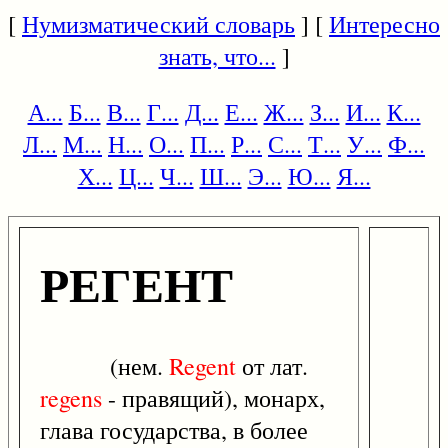
[
Нумизматический словарь
] [
Интересно
знать, что...
]
А...
Б...
В...
Г...
Д...
Е...
Ж...
З...
И...
К...
Л...
М...
Н...
О...
П...
Р...
С...
Т...
У...
Ф...
Х...
Ц...
Ч...
Ш...
Э...
Ю...
Я...
РЕГЕНТ
(нем.
Regent
от лат.
regens
- правящий), монарх,
глава государства, в более