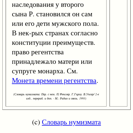
наследования у второго
сына Р. становился он сам
или его дети мужского пола.
В нек-рых странах согласно
конституции преимуществ.
право регентства
принадлежало матери или
супруге монарха. См.
Монета времени регентства
.
(Словарь нумизмата: Пер. с нем. /Х.Фенглер, Г.Гироу, В.Унгер/ 2-е
изд., перераб. и доп. - М.: Радио и связь, 1993)
(c)
Словарь нумизмата