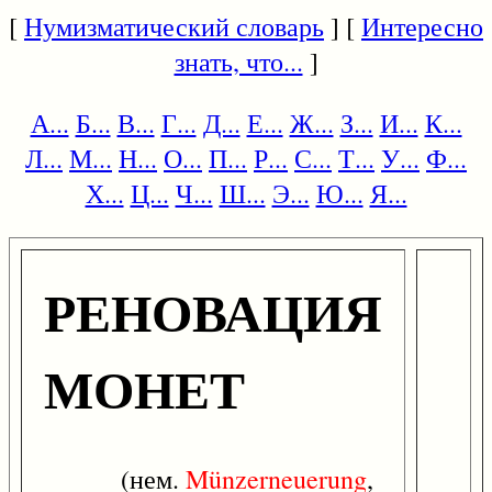
[
Нумизматический словарь
] [
Интересно
знать, что...
]
А...
Б...
В...
Г...
Д...
Е...
Ж...
З...
И...
К...
Л...
М...
Н...
О...
П...
Р...
С...
Т...
У...
Ф...
Х...
Ц...
Ч...
Ш...
Э...
Ю...
Я...
РЕНОВАЦИЯ
МОНЕТ
(нем.
Münzerneuerung
,