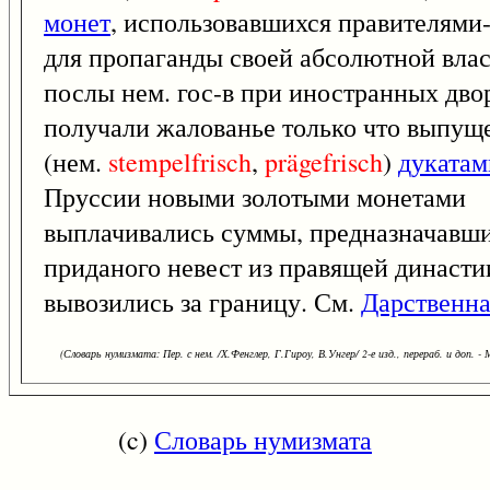
монет
, использовавшихся правителями
для пропаганды своей абсолютной влас
послы нем. гос-в при иностранных дво
получали жалованье только что выпу
(нем.
stempelfrisch
,
prägefrisch
)
дукатам
Пруссии новыми золотыми монетами
выплачивались суммы, предназначавши
приданого невест из правящей династи
вывозились за границу. См.
Дарственна
(Словарь нумизмата: Пер. с нем. /Х.Фенглер, Г.Гироу, В.Унгер/ 2-е изд., перераб. и доп. - 
(c)
Словарь нумизмата