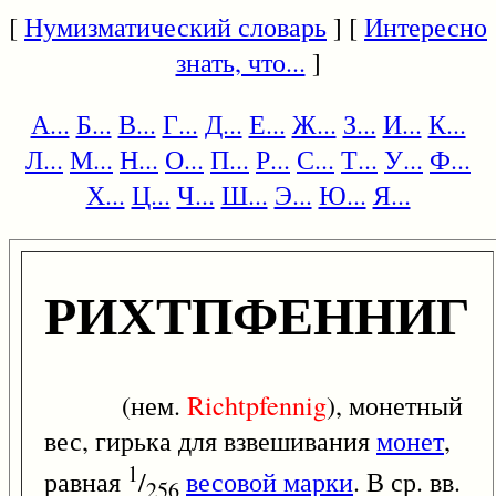
[
Нумизматический словарь
] [
Интересно
знать, что...
]
А...
Б...
В...
Г...
Д...
Е...
Ж...
З...
И...
К...
Л...
М...
Н...
О...
П...
Р...
С...
Т...
У...
Ф...
Х...
Ц...
Ч...
Ш...
Э...
Ю...
Я...
РИХТПФЕННИГ
(нем.
Richtpfennig
), монетный
вес, гирька для взвешивания
монет
,
1
равная
/
весовой марки
. В ср. вв.
256