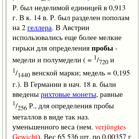
Р. был неделимой единицей в 0,913
г. В к. 14 в. Р. был разделен пополам
на 2
геллера
. В Австрии
использовались еще более мелкие
пробы
гирьки для определения
-
1
медели и полумедели ( =
/
и
720
1
/
венской марки; медель = 0,195
1440
г.). В Германии в нач. 18 в. были
введены
рихтовые монеты
, равные
1
/
Р., для определения пробы
256
металлов в виде так наз.
уменьшенного веса (нем.
verjüngtes
Gewicht
). Вес 65 536 шт. по 0,00357 г