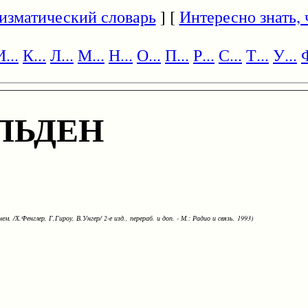
изматический словарь
] [
Интересно знать, ч
И...
К...
Л...
М...
Н...
О...
П...
Р...
С...
Т...
У...
Ф
ЛЬДЕН
ем. /Х.Фенглер, Г.Гироу, В.Унгер/ 2-е изд., перераб. и доп. - М.: Радио и связь, 1993)