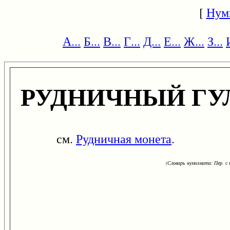
[
Нум
А...
Б...
В...
Г...
Д...
Е...
Ж...
З...
РУДНИЧНЫЙ ГУ
см.
Рудничная монета
.
(Словарь нумизмата: Пер. с н