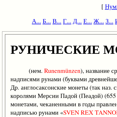
[
Нум
А...
Б...
В...
Г...
Д...
Е...
Ж...
З...
РУНИЧЕСКИЕ 
(нем.
Runenmünzen
), название 
надписями рунами (буквами древнейше
Др. англосаксонские монеты (так наз.
королями Мерсии Падой (Пеадой) (655 -
монетами, чеканенными в годы правлени
надписью рунами «
SVEN
REX
TANNO