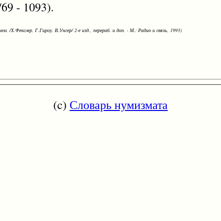
69 - 1093).
ем. /Х.Фенглер, Г.Гироу, В.Унгер/ 2-е изд., перераб. и доп. - М.: Радио и связь, 1993)
(c)
Словарь нумизмата