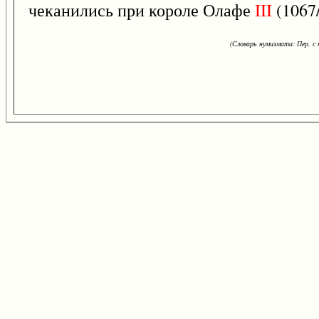
чеканились при короле Олафе
III
(1067/
(Словарь нумизмата: Пер. с н