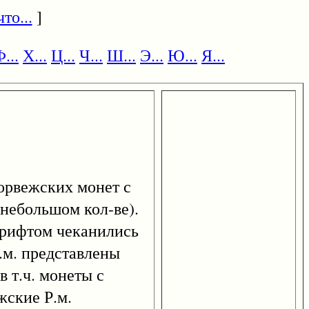
то...
]
...
Х...
Ц...
Ч...
Ш...
Э...
Ю...
Я...
норвежских монет с
небольшом кол-ве).
шрифтом чеканились
Р.м. представлены
 т.ч. монеты с
жские Р.м.