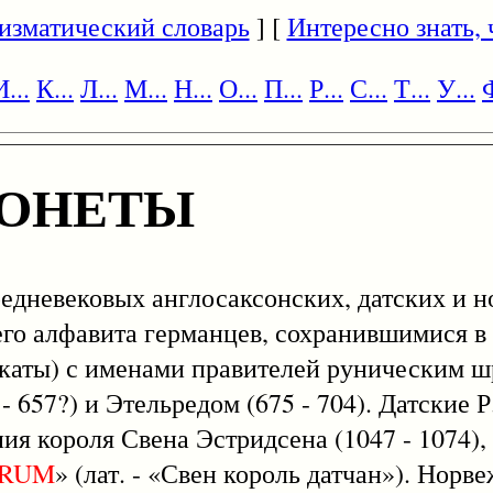
изматический словарь
] [
Интересно знать, ч
И...
К...
Л...
М...
Н...
О...
П...
Р...
С...
Т...
У...
Ф
МОНЕТЫ
средневековых англосаксонских, датских и 
го алфавита германцев, сохранившимися в 
 скаты) с именами правителей руническим 
 657?) и Этельредом (675 - 704). Датские 
я короля Свена Эстридсена (1047 - 1074), в
RUM
» (лат. - «Свен король датчан»). Норве