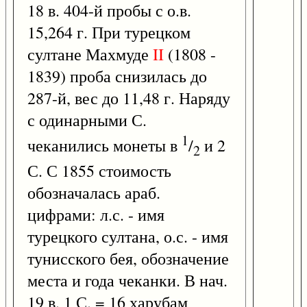
18 в. 404-й пробы с о.в.
15,264 г. При турецком
султане Махмуде
II
(1808 -
1839) проба снизилась до
287-й, вес до 11,48 г. Наряду
с одинарными С.
1
чеканились монеты в
/
и 2
2
С. С 1855 стоимость
обозначалась араб.
цифрами: л.с. - имя
турецкого султана, о.с. - имя
тунисского бея, обозначение
места и года чеканки. В нач.
19 в. 1 С. = 16 харубам