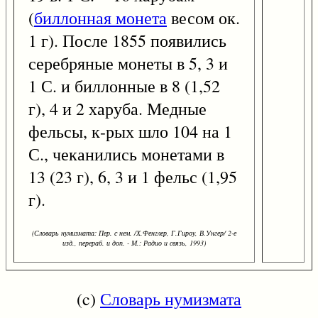
(
биллонная монета
весом ок.
1 г). После 1855 появились
серебряные монеты в 5, 3 и
1 С. и биллонные в 8 (1,52
г), 4 и 2 харуба. Медные
фельсы, к-рых шло 104 на 1
С., чеканились монетами в
13 (23 г), 6, 3 и 1 фельс (1,95
г).
(Словарь нумизмата: Пер. с нем. /Х.Фенглер, Г.Гироу, В.Унгер/ 2-е
изд., перераб. и доп. - М.: Радио и связь, 1993)
(c)
Словарь нумизмата