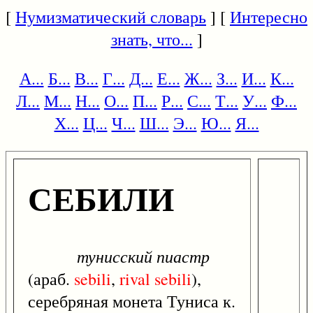
[
Нумизматический словарь
] [
Интересно
знать, что...
]
А...
Б...
В...
Г...
Д...
Е...
Ж...
З...
И...
К...
Л...
М...
Н...
О...
П...
Р...
С...
Т...
У...
Ф...
Х...
Ц...
Ч...
Ш...
Э...
Ю...
Я...
СЕБИЛИ
тунисский пиастр
(араб.
sebili
,
rival
sebili
),
серебряная монета Туниса к.