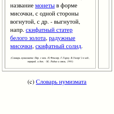
название
монеты
в форме
мисочки, с одной стороны
вогнутой, с др. - выгнутой,
напр.
скифатный статер
белого золота
,
радужные
мисочки
,
скифатный солид
.
(Словарь нумизмата: Пер. с нем. /Х.Фенглер, Г.Гироу, В.Унгер/ 2-е изд.,
перераб. и доп. - М.: Радио и связь, 1993)
(c)
Словарь нумизмата