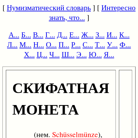
[
Нумизматический словарь
] [
Интересно
знать, что...
]
А...
Б...
В...
Г...
Д...
Е...
Ж...
З...
И...
К...
Л...
М...
Н...
О...
П...
Р...
С...
Т...
У...
Ф...
Х...
Ц...
Ч...
Ш...
Э...
Ю...
Я...
СКИФАТНАЯ
МОНЕТА
(нем.
Schüsselmünze
),