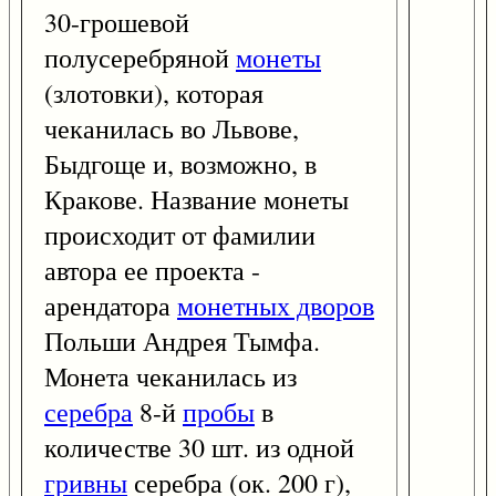
30-грошевой
полусеребряной
монеты
(злотовки), которая
чеканилась во Львове,
Быдгоще и, возможно, в
Кракове. Название монеты
происходит от фамилии
автора ее проекта -
арендатора
монетных дворов
Польши Андрея Тымфа.
Монета чеканилась из
серебра
8-й
пробы
в
количестве 30 шт. из одной
гривны
серебра (ок. 200 г),