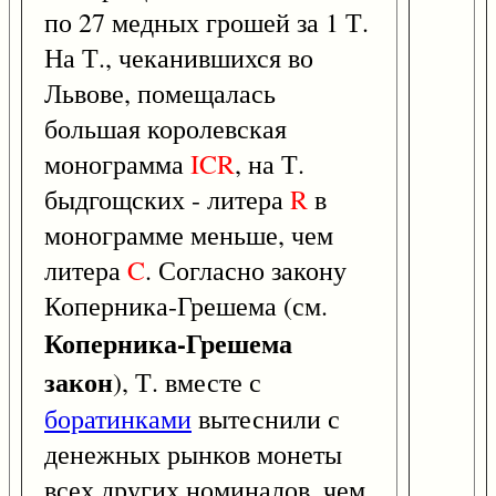
по 27 медных грошей за 1 Т.
На Т., чеканившихся во
Львове, помещалась
большая королевская
монограмма
ICR
, на Т.
быдгощских - литера
R
в
монограмме меньше, чем
литера
C
. Согласно закону
Коперника-Грешема (см.
Коперника-Грешема
закон
), Т. вместе с
боратинками
вытеснили с
денежных рынков монеты
всех других номиналов, чем