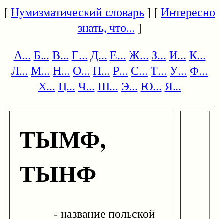
[
Нумизматический словарь
] [
Интересно
знать, что...
]
А...
Б...
В...
Г...
Д...
Е...
Ж...
З...
И...
К...
Л...
М...
Н...
О...
П...
Р...
С...
Т...
У...
Ф...
Х...
Ц...
Ч...
Ш...
Э...
Ю...
Я...
ТЫМФ,
ТЫНФ
- название польской