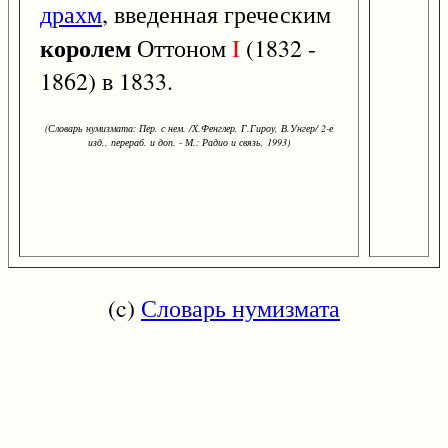
драхм
, введенная греческим
королем
Оттоном
I
(1832 -
1862) в 1833.
(Словарь нумизмата: Пер. с нем. /Х.Фенглер, Г.Гироу, В.Унгер/ 2-е
изд., перераб. и доп. - М.: Радио и связь, 1993)
(c)
Словарь нумизмата