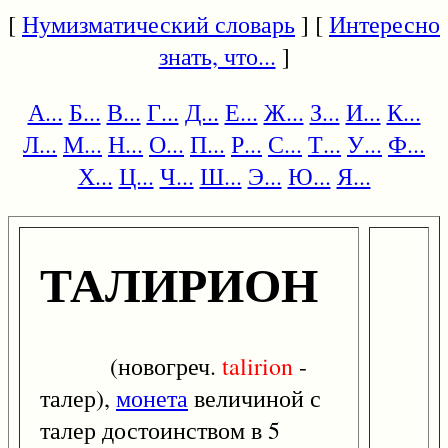
[
Нумизматический словарь
] [
Интересно
знать, что...
]
А...
Б...
В...
Г...
Д...
Е...
Ж...
З...
И...
К...
Л...
М...
Н...
О...
П...
Р...
С...
Т...
У...
Ф...
Х...
Ц...
Ч...
Ш...
Э...
Ю...
Я...
ТАЛИРИОН
(новогреч.
talirion
-
талер),
монета
величиной с
талер достоинством в 5