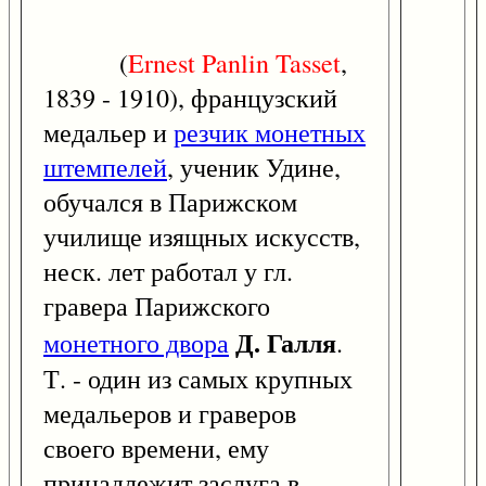
(
Ernest
Panlin
Tasset
,
1839 - 1910), французский
медальер и
резчик монетных
штемпелей
, ученик Удине,
обучался в Парижском
училище изящных искусств,
неск. лет работал у гл.
гравера Парижского
Д. Галля
монетного двора
.
Т. - один из самых крупных
медальеров и граверов
своего времени, ему
принадлежит заслуга в