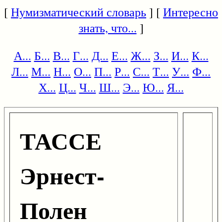
[
Нумизматический словарь
] [
Интересно
знать, что...
]
А...
Б...
В...
Г...
Д...
Е...
Ж...
З...
И...
К...
Л...
М...
Н...
О...
П...
Р...
С...
Т...
У...
Ф...
Х...
Ц...
Ч...
Ш...
Э...
Ю...
Я...
ТАССЕ
Эрнест-
Полен