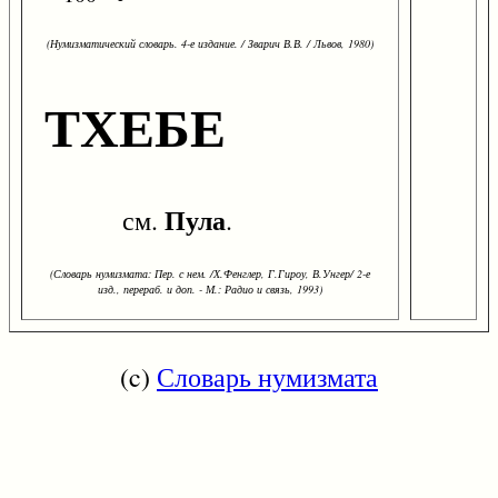
(Нумизматический словарь. 4-е издание. / Зварич В.В. / Львов, 1980)
ТХЕБЕ
Пула
см.
.
(Словарь нумизмата: Пер. с нем. /Х.Фенглер, Г.Гироу, В.Унгер/ 2-е
изд., перераб. и доп. - М.: Радио и связь, 1993)
(c)
Словарь нумизмата