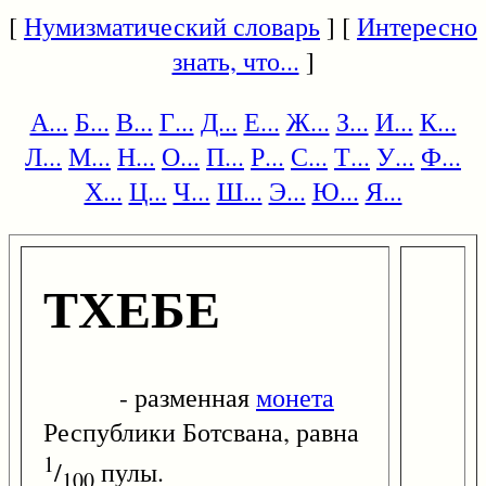
[
Нумизматический словарь
] [
Интересно
знать, что...
]
А...
Б...
В...
Г...
Д...
Е...
Ж...
З...
И...
К...
Л...
М...
Н...
О...
П...
Р...
С...
Т...
У...
Ф...
Х...
Ц...
Ч...
Ш...
Э...
Ю...
Я...
ТХЕБЕ
- разменная
монета
Республики Ботсвана, равна
1
/
пулы.
100