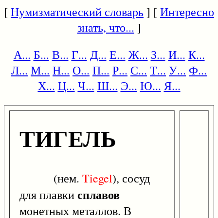
[
Нумизматический словарь
] [
Интересно
знать, что...
]
А...
Б...
В...
Г...
Д...
Е...
Ж...
З...
И...
К...
Л...
М...
Н...
О...
П...
Р...
С...
Т...
У...
Ф...
Х...
Ц...
Ч...
Ш...
Э...
Ю...
Я...
ТИГЕЛЬ
(нем.
Tiegel
), сосуд
сплавов
для плавки
монетных металлов. В