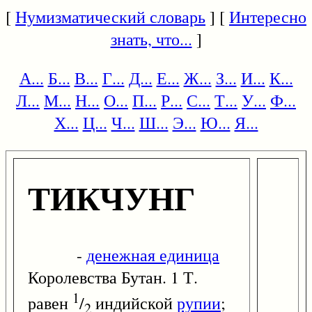
[
Нумизматический словарь
] [
Интересно
знать, что...
]
А...
Б...
В...
Г...
Д...
Е...
Ж...
З...
И...
К...
Л...
М...
Н...
О...
П...
Р...
С...
Т...
У...
Ф...
Х...
Ц...
Ч...
Ш...
Э...
Ю...
Я...
ТИКЧУНГ
-
денежная единица
Королевства Бутан. 1 Т.
1
равен
/
индийской
рупии
;
2