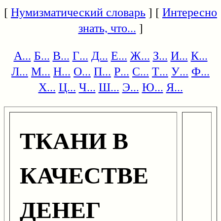
[
Нумизматический словарь
] [
Интересно
знать, что...
]
А...
Б...
В...
Г...
Д...
Е...
Ж...
З...
И...
К...
Л...
М...
Н...
О...
П...
Р...
С...
Т...
У...
Ф...
Х...
Ц...
Ч...
Ш...
Э...
Ю...
Я...
ТКАНИ В
КАЧЕСТВЕ
ДЕНЕГ