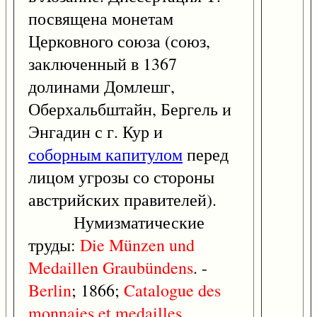
посвящена монетам
Церковного союза (союз,
заключенный в 1367
долинами Домлешг,
Оберхальбштайн, Бергель и
Энгадин с г. Кур и
соборным капитулом
перед
лицом угрозы со стороны
австрийских правителей).
Нумизматические
труды:
Die
Münzen
und
Medaillen
Graubündens
. -
Berlin
; 1866;
Catalogue
des
monnaies
et
medailles