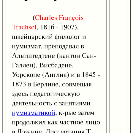
(
Charles
Fran
ç
ois
Trachsel
, 1816 - 1907),
швейцарский филолог и
нумизмат, преподавал в
Альтштедтене (кантон Сан-
Галлен), Висбадене,
Уорскопе (Англия) и в 1845 -
1873 в Берлине, совмещая
здесь педагогическую
деятельность с занятиями
нумизматикой
, к-рые затем
продолжил как частное лицо
в Лозанне. Диссертация Т.