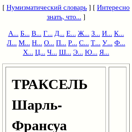
[
Нумизматический словарь
] [
Интересно
знать, что...
]
А...
Б...
В...
Г...
Д...
Е...
Ж...
З...
И...
К...
Л...
М...
Н...
О...
П...
Р...
С...
Т...
У...
Ф...
Х...
Ц...
Ч...
Ш...
Э...
Ю...
Я...
ТРАКСЕЛЬ
Шарль-
Франсуа