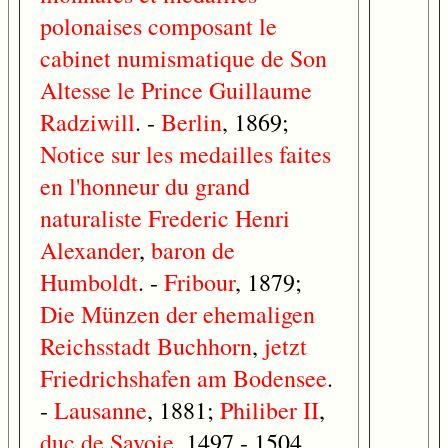
polonaises
composant
le
cabinet
numismatique
de
Son
Altesse
le
Prince
Guillaume
Radziwill
. -
Berlin
, 1869;
Notice
sur
les
medailles
faites
en
l'honneur
du
grand
naturaliste
Frederic
Henri
Alexander
,
baron
de
Humboldt
. -
Fribour
, 1879;
Die
Münzen
der
ehemaligen
Reichsstadt
Buchhorn
,
jetzt
Friedrichshafen
am
Bodensee
.
-
Lausanne
, 1881;
Philiber
II
,
duc
de
Savoie
, 1497 - 1504,