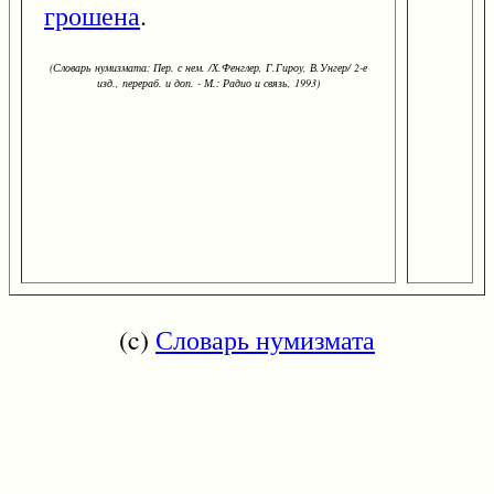
грошена
.
(Словарь нумизмата: Пер. с нем. /Х.Фенглер, Г.Гироу, В.Унгер/ 2-е
изд., перераб. и доп. - М.: Радио и связь, 1993)
(c)
Словарь нумизмата