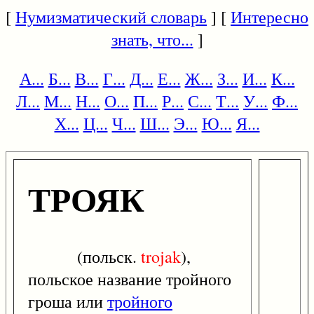
[
Нумизматический словарь
] [
Интересно
знать, что...
]
А...
Б...
В...
Г...
Д...
Е...
Ж...
З...
И...
К...
Л...
М...
Н...
О...
П...
Р...
С...
Т...
У...
Ф...
Х...
Ц...
Ч...
Ш...
Э...
Ю...
Я...
ТРОЯК
(польск.
trojak
),
польское название тройного
гроша или
тройного