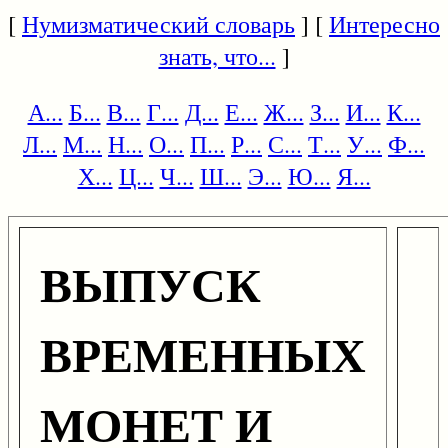
[
Нумизматический словарь
] [
Интересно
знать, что...
]
А...
Б...
В...
Г...
Д...
Е...
Ж...
З...
И...
К...
Л...
М...
Н...
О...
П...
Р...
С...
Т...
У...
Ф...
Х...
Ц...
Ч...
Ш...
Э...
Ю...
Я...
ВЫПУСК
ВРЕМЕННЫХ
МОНЕТ И