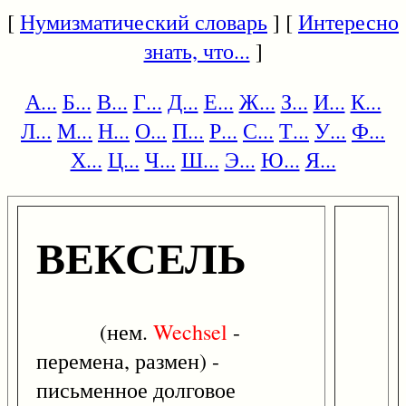
[
Нумизматический словарь
] [
Интересно
знать, что...
]
А...
Б...
В...
Г...
Д...
Е...
Ж...
З...
И...
К...
Л...
М...
Н...
О...
П...
Р...
С...
Т...
У...
Ф...
Х...
Ц...
Ч...
Ш...
Э...
Ю...
Я...
ВЕКСЕЛЬ
(нем.
Wechsel
-
перемена, размен) -
письменное долговое