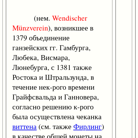
(нем.
Wendischer
Münzverein
), возникшее в
1379 объединение
ганзейских гг. Гамбурга,
Любека, Висмара,
Люнебурга, с 1381 также
Ростока и Штральзунда, в
течение нек-рого времени
Грайфсвальда и Ганновера,
согласно решению к-рого
была осуществлена чеканка
виттена
(см. также
Фирлинг
)
в качестве общей монеты на