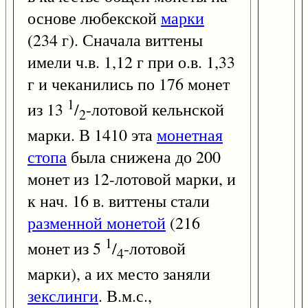
основе любекской
марки
(234 г). Сначала виттены
имели ч.в. 1,12 г при о.в. 1,33
г и чеканились по 176 монет
1
из 13
/
-лотовой кельнской
2
марки. В 1410 эта
монетная
стопа
была снижена до 200
монет из 12-лотовой марки, и
к нач. 16 в. виттены стали
разменной монетой
(216
1
монет из 5
/
-лотовой
4
марки), а их место заняли
зекслинги
. В.м.с.,