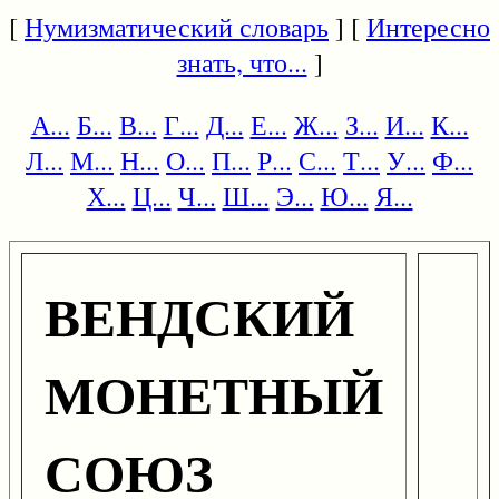
[
Нумизматический словарь
] [
Интересно
знать, что...
]
А...
Б...
В...
Г...
Д...
Е...
Ж...
З...
И...
К...
Л...
М...
Н...
О...
П...
Р...
С...
Т...
У...
Ф...
Х...
Ц...
Ч...
Ш...
Э...
Ю...
Я...
ВЕНДСКИЙ
МОНЕТНЫЙ
СОЮЗ