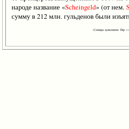
народе название «
Scheingeld
» (от нем.
сумму в 212 млн. гульденов были изъя
(Словарь нумизмата: Пер. с н