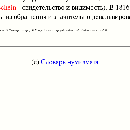
Schein
- свидетельство и видимость). В 1816
ты из обращения и значительно девальвиров
ем. /Х.Фенглер, Г.Гироу, В.Унгер/ 2-е изд., перераб. и доп. - М.: Радио и связь, 1993)
(c)
Словарь нумизмата