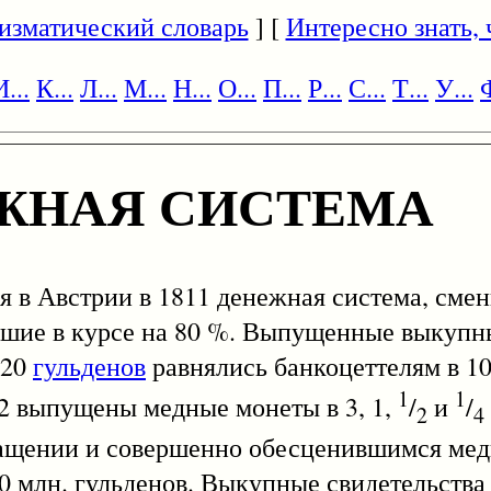
изматический словарь
] [
Интересно знать, ч
И...
К...
Л...
М...
Н...
О...
П...
Р...
С...
Т...
У...
Ф
ЖНАЯ СИСТЕМА
ая в Австрии в 1811 денежная система, сме
авшие в курсе на 80 %. Выпущенные выкупн
 20
гульденов
равнялись банкоцеттелям в 10
1
1
2 выпущены медные монеты в 3, 1,
/
и
/
2
4
ащении и совершенно обесценившимся мед
 млн. гульденов. Выкупные свидетельства 