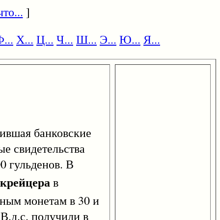
то...
]
...
Х...
Ц...
Ч...
Ш...
Э...
Ю...
Я...
нившая банковские
ые свидетельства
0 гульденов. В
крейцера
в
ным монетам в 30 и
В.д.с. получили в