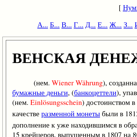
[
Нум
А...
Б...
В...
Г...
Д...
Е...
Ж...
З...
ВЕНСКАЯ ДЕНЕ
(нем.
Wiener
Währung
), созданн
бумажные деньги
, (
банкоцеттели
), уп
(нем.
Einlösungsschein
) достоинством в
качестве
разменной монеты
были в 181
дополнение к уже находившимся в обр
15 крейцеров, выпущенным в 1807 на 80