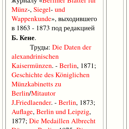
журналу «
Berliner
Blätter
für
Münz
-,
Siegel
-
und
Wappenkunde
», выходившего
в 1863 - 1873 под редакцией
Б. Кене
.
Труды:
Die
Daten
der
alexandrinischen
Kaisermünzen
. -
Berlin
, 1871;
Geschichte
des
Königlichen
Münzkabinetts
zu
Berlin
/
Mitautor
J
.
Friedlaender
. -
Berlin
, 1873;
Auflage
,
Berlin
und
Leipzig
,
1877;
Die
Medaillen
Albrecht