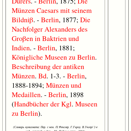
Dürers
. -
Berlin
, 1875;
Die
Münzen
Caesars
mit
seinem
Bildniβ
. -
Berlin
, 1877;
Die
Nachfolger
Alexanders
des
Groβen
in
Baktrien
und
Indien
. -
Berlin
, 1881;
Königliche
Museen
zu
Berlin
.
Beschreibung
der
antiken
Münzen
.
Bd
. 1-3. -
Berlin
,
1888-1894;
Münzen
und
Medaillen
. -
Berlin
, 1898
(
Handbücher
der
Kgl
.
Museen
zu
Berlin
).
(Словарь нумизмата: Пер. с нем. /Х.Фенглер, Г.Гироу, В.Унгер/ 2-е