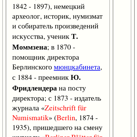
1842 - 1897), немецкий
археолог, историк, нумизмат
и собиратель произведений
Т.
искусства, ученик
Моммзена
; в 1870 -
помощник директора
Берлинского
мюнцкабинета
,
Ю.
с 1884 - преемник
Фридлендера
на посту
директора; с 1873 - издатель
журнала «
Zeitschrift
für
Numismatik
» (
Berlin
, 1874 -
1935), пришедшего на смену