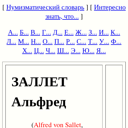
[
Нумизматический словарь
] [
Интересно
знать, что...
]
А...
Б...
В...
Г...
Д...
Е...
Ж...
З...
И...
К...
Л...
М...
Н...
О...
П...
Р...
С...
Т...
У...
Ф...
Х...
Ц...
Ч...
Ш...
Э...
Ю...
Я...
ЗАЛЛЕТ
Альфред
(
Alfred
von
Sallet
,