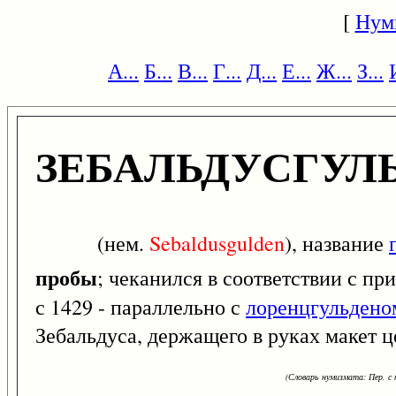
[
Нум
А...
Б...
В...
Г...
Д...
Е...
Ж...
З...
ЗЕБАЛЬДУСГУЛ
(нем.
Sebaldusgulden
), название
пробы
; чеканился в соответствии с п
с 1429 - параллельно с
лоренцгульдено
Зебальдуса, держащего в руках макет 
(Словарь нумизмата: Пер. с н