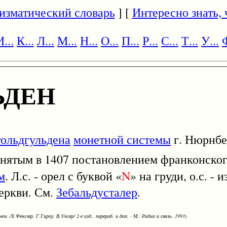
изматический словарь
] [
Интересно знать, ч
И...
К...
Л...
М...
Н...
О...
П...
Р...
С...
Т...
У...
Ф
ЬДЕН
гольдгульдена
монетной системы
г. Нюрнбе
ринятым в 1407 постановлением франконског
м
. Л.с. - орел с буквой «
N
» на груди, о.с. - 
церкви. См.
Зебальдусталер
.
ем. /Х.Фенглер, Г.Гироу, В.Унгер/ 2-е изд., перераб. и доп. - М.: Радио и связь, 1993)