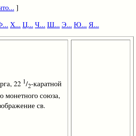
то...
]
...
Х...
Ц...
Ч...
Ш...
Э...
Ю...
Я...
1
рга, 22
/
-каратной
2
о монетного союза,
изображение св.