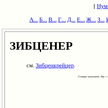
[
Нум
А...
Б...
В...
Г...
Д...
Е...
Ж...
З...
ЗИБЦЕНЕР
см.
Зибценкрейцер
.
(Словарь нумизмата: Пер. с н