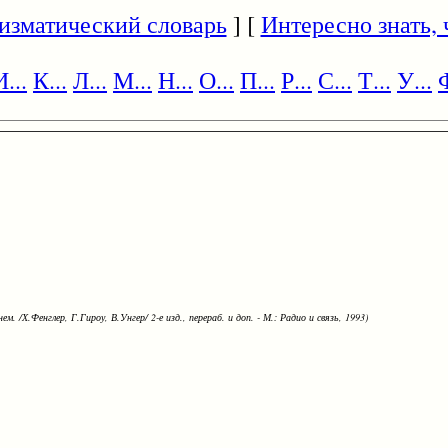
изматический словарь
] [
Интересно знать, ч
И...
К...
Л...
М...
Н...
О...
П...
Р...
С...
Т...
У...
Ф
ем. /Х.Фенглер, Г.Гироу, В.Унгер/ 2-е изд., перераб. и доп. - М.: Радио и связь, 1993)