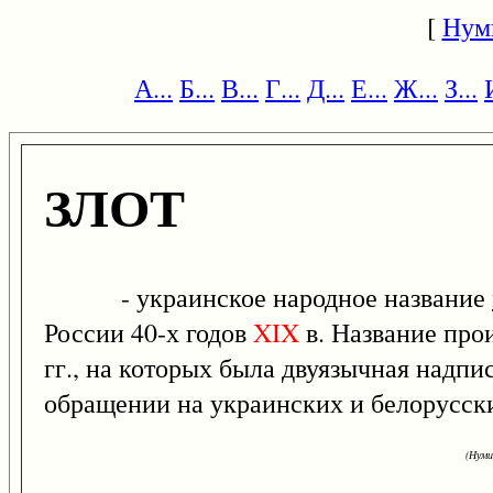
[
Нум
А...
Б...
В...
Г...
Д...
Е...
Ж...
З...
ЗЛОТ
- украинское народное название
России 40-х годов
XIX
в. Название прои
гг., на которых была двуязычная надпис
обращении на украинских и белорусски
(Нуми