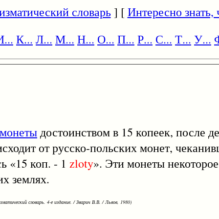
изматический словарь
] [
Интересно знать, ч
И...
К...
Л...
М...
Н...
О...
П...
Р...
С...
Т...
У...
Ф
монеты
достоинством в 15 копеек, после 
сходит от русско-польских монет, чеканивш
ь «15 коп. - 1
zloty
». Эти монеты некоторое
х землях.
зматический словарь. 4-е издание. / Зварич В.В. / Львов, 1980)