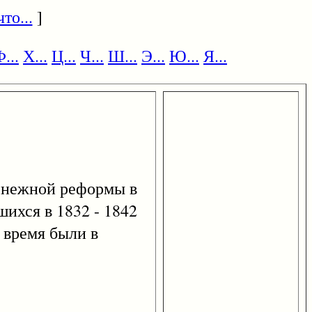
то...
]
...
Х...
Ц...
Ч...
Ш...
Э...
Ю...
Я...
денежной реформы в
ихся в 1832 - 1842
 время были в