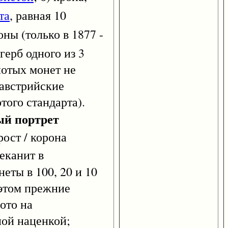
та
, равная 10
оны (только в 1877 -
герб одного из 3
лотых монет не
 австрийские
того стандарта).
ый портрет
рост / корона
еканит в
еты в 100, 20 и 10
 этом прежние
ото на
ой наценкой;