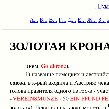
[
Нум
А...
Б...
В...
Г...
Д...
Е...
Ж...
З...
ЗОЛОТАЯ КРОН
(нем.
Goldkrone
),
1) название немецких и австрийских
союза
, в к-рый входила и Австрия; чека
голова правителя одного из гос-в - уча
«
VEREINSMÜNZE
- 50
EIN
PFUND
FE
золота/»). Чеканились также монеты в