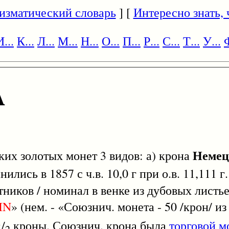
изматический словарь
] [
Интересно знать, ч
И...
К...
Л...
М...
Н...
О...
П...
Р...
С...
Т...
У...
Ф
А
Немец
 золотых монет 3 видов: а) крона
нились в 1857 с ч.в. 10,0 г при о.в. 11,111 
стников / номинал в венке из дубовых листь
IN
» (нем. - «Союзнич. монета - 50 /крон/ из
1
/
кроны. Союзнич. крона была
торговой м