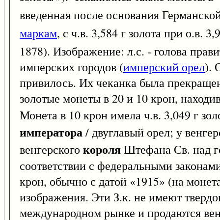
введенная после основания Германской
маркам
, с ч.в. 3,584 г золота при о.в.
1878). Изображение: л.с. - голова прав
имперских городов (
имперский орел
).
привилось. Их чеканка была прекращен
золотые монеты в 20 и 10 крон, находи
Монета в 10 крон имела ч.в. 3,049 г зол
императора
/ двуглавый орел; у венгер
короля
венгерского
Штефана Св. над г
соответствии с федеральными законами 
крон, обычно с датой «1915» (на монет
изображения. Эти З.к. не имеют твердо
международном рынке и продаются вен