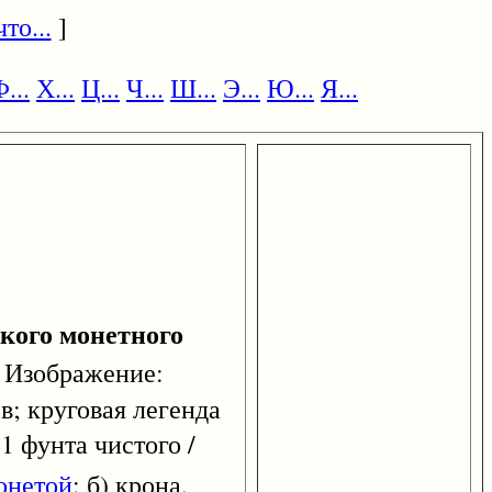
то...
]
...
Х...
Ц...
Ч...
Ш...
Э...
Ю...
Я...
кого монетного
г. Изображение:
ев; круговая легенда
 1 фунта чистого /
онетой
; б) крона,