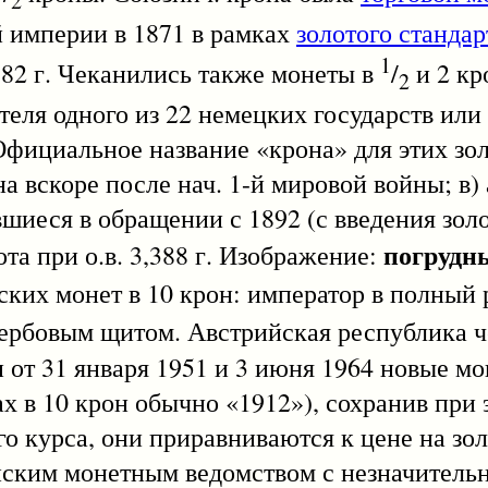
2
 империи в 1871 в рамках
золотого стандар
1
 3,982 г. Чеканились также монеты в
/
и 2 кр
2
ителя одного из 22 немецких государств или 
 Официальное название «крона» для этих зо
а вскоре после нач. 1-й мировой войны; в)
вшиеся в обращении с 1892 (с введения золо
погрудн
ота при о.в. 3,388 г. Изображение:
ских монет в 10 крон: император в полный 
ербовым щитом. Австрийская республика ч
от 31 января 1951 и 3 июня 1964 новые мон
ах в 10 крон обычно «1912»), сохранив при
го курса, они приравниваются к цене на зол
ским монетным ведомством с незначительн