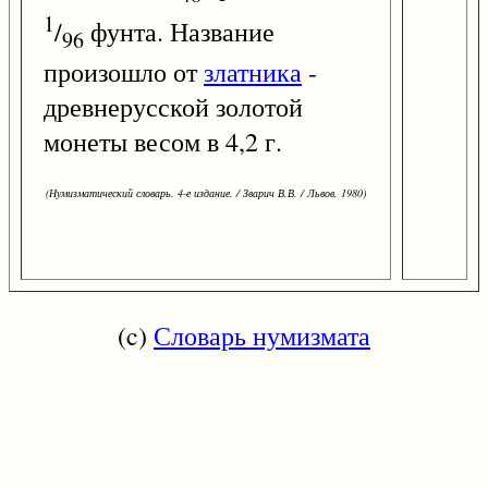
1
/
фунта. Название
96
произошло от
златника
-
древнерусской золотой
монеты весом в 4,2 г.
(Нумизматический словарь. 4-е издание. / Зварич В.В. / Львов, 1980)
(c)
Словарь нумизмата