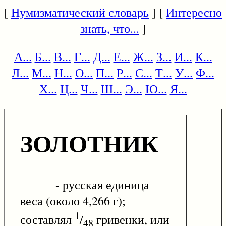
[
Нумизматический словарь
] [
Интересно
знать, что...
]
А...
Б...
В...
Г...
Д...
Е...
Ж...
З...
И...
К...
Л...
М...
Н...
О...
П...
Р...
С...
Т...
У...
Ф...
Х...
Ц...
Ч...
Ш...
Э...
Ю...
Я...
ЗОЛОТНИК
- русская единица
веса (около 4,266 г);
1
составлял
/
гривенки, или
48