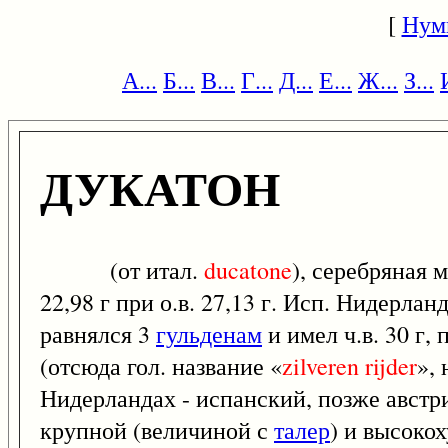
[
Нум
А...
Б...
В...
Г...
Д...
Е...
Ж...
З...
ДУКАТОН
(от итал.
ducatone
), серебряная 
22,98 г при о.в. 27,13 г. Исп. Нидерла
равнялся 3
гульденам
и имел ч.в. 30 г, 
(отсюда гол. название «
zilveren
rijder
», 
Нидерландах - испанский, позже авст
крупной (величиной с
талер
) и высоко