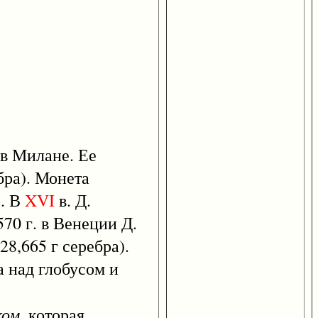
 в Милане. Ее
ебра). Монета
о. В
XVI
в. Д.
70 г. в Венеции Д.
28,665 г серебра).
 над глобусом и
ком
, которая