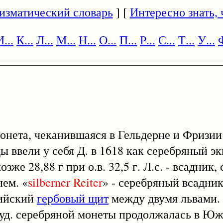
изматический словарь
] [
Интересно знать, ч
И...
К...
Л...
М...
Н...
О...
П...
Р...
С...
Т...
У...
Ф
монета, чеканившаяся в Гельдерне и Фризии в
нды ввели у себя Д. в 1618 как серебряный э
позже 28,88 г при о.в. 32,5 г. Л.с. - всадни
нем. «
silberner
Reiter
» - серебряный всадник
рийский
гербовый щит
между двумя львами. 
худ. серебряной монеты продолжалась в Юж