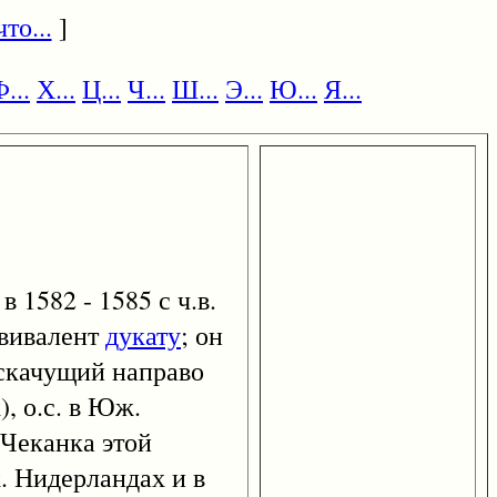
то...
]
...
Х...
Ц...
Ч...
Ш...
Э...
Ю...
Я...
 1582 - 1585 с ч.в.
квивалент
дукату
; он
к, скачущий направо
), о.с. в Юж.
Чеканка этой
. Нидерландах и в