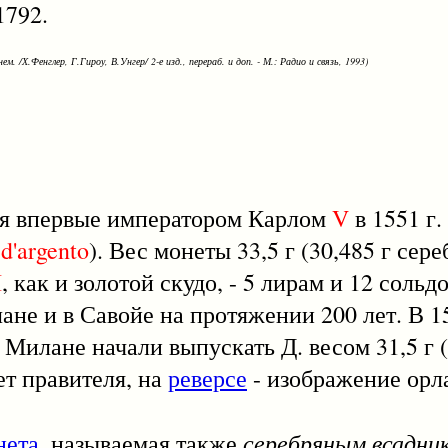
1792.
ем. /Х.Фенглер, Г.Гироу, В.Унгер/ 2-е изд., перераб. и доп. - М.: Радио и связь, 1993)
ая впервые императором Карлом
V
в 1551 г.
d'argento
). Вес монеты 33,5 г (30,485 г сер
I
, как и золотой скудо, - 5 лирам и 12 сольд
не и в Савойе на протяжении 200 лет. В 15
 в Милане начали выпускать Д. весом 31,5 г (
т правителя, на
реверсе
- изображение орла
серебряным всадни
нета
, называемая также