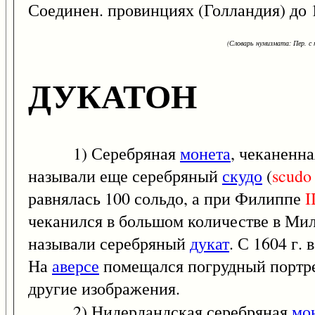
Соединен. провинциях (Голландия) до 
(Словарь нумизмата: Пер. с н
ДУКАТОН
1) Серебряная
монета
, чеканенн
называли еще серебряный
скудо
(
scudo
равнялась 100 сольдо, а при Филиппе
I
чеканился в большом количестве в Мила
называли серебряный
дукат
. С 1604 г.
На
аверсе
помещался погрудный портре
другие изображения.
2) Нидерландская серебряная
мо