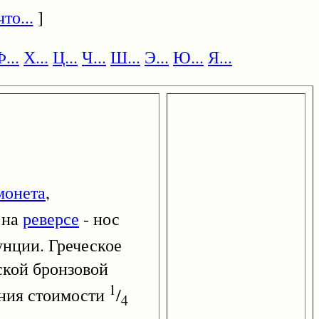
то...
]
...
Х...
Ц...
Ч...
Ш...
Э...
Ю...
Я...
монета
,
 на
реверсе
- нос
унции. Греческое
ской бронзовой
1
ения стоимости
/
4