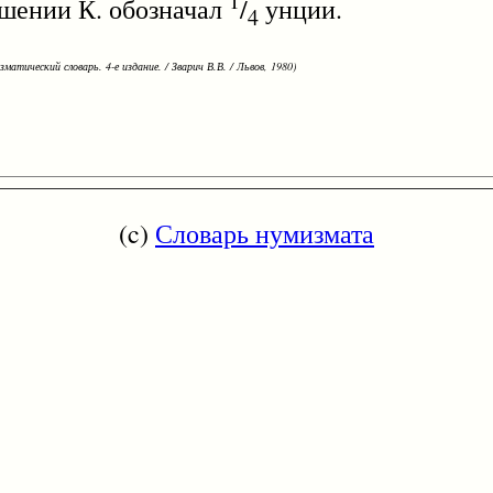
1
ошении К. обозначал
/
унции.
4
зматический словарь. 4-е издание. / Зварич В.В. / Львов, 1980)
(c)
Словарь нумизмата