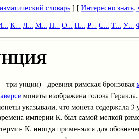
изматический словарь
] [
Интересно знать, ч
И...
К...
Л...
М...
Н...
О...
П...
Р...
С...
Т...
У...
Ф
УНЦИЯ
- три унции) - древняя римская бронзовая
а
аверсе
монеты изображена голова Геракла,
монеты указывали, что монета содержала 3 
 времена империи К. был самой мелкой рим
 термин К. иногда применялся для обознач