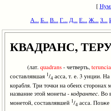
[
Нум
А...
Б...
В...
Г...
Д...
Е...
Ж...
З...
КВАДРАНС, ТЕР
(лат.
quadrans
- четверть,
teruncia
1
составлявшая
/
асса, т. е. 3 унции. Н
4
корабля. Три точки на обеих сторонах 
кодрантес
название этой монеты -
. Во
1
монетой, составлявшей
/
асса. Позже
4