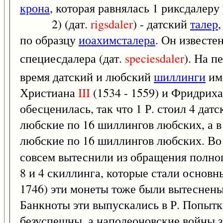
крона
, которая равнялась 1 риксдалеру
2) (дат.
rigsdaler
) - датский
талер
по образцу
иоахимсталера
. Он известе
специесдалера (дат.
speciesdaler
). На п
время датский и любский
шиллинги
име
Христиана
III
(1534 - 1559) и Фридрих
обесценилась, так что 1 Р. стоил 4 дат
любские по 16 шиллингов любских, а в 
любские по 16 шиллингов любских. Во 
совсем вытеснили из обращения полноц
8 и 4 скиллинга, которые стали основ
1746) эти монеты тоже были вытесне
Банкноты эти выпускались в Р. Попыт
безуспешны, а наполеоновские войны з