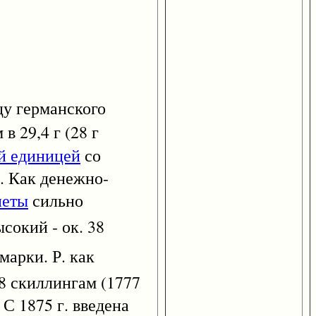
цу германского
в 29,4 г (28 г
й единицей
со
ки. Как денежно-
неты
сильно
сокий - ок. 38
марки. Р. как
 48 скиллингам (1777
 С 1875 г. введена