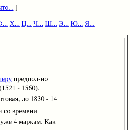
то...
]
...
Х...
Ц...
Ч...
Ш...
Э...
Ю...
Я...
леру
предпол-но
(1521 - 1560).
отовая, до 1830 - 14
ии со времени
 уже 4 маркам. Как