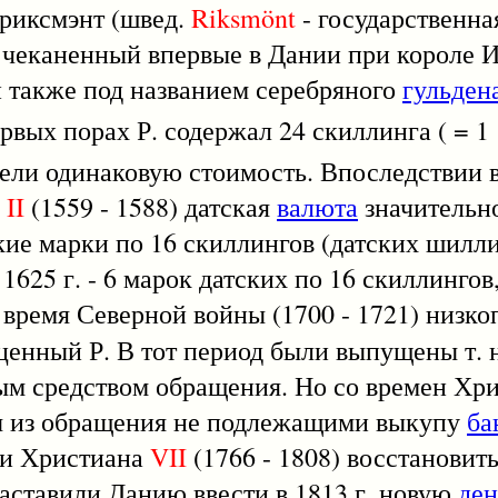
 риксмэнт (швед.
Riksmönt
- государственна
, чеканенный впервые в Дании при короле И
н также под названием серебряного
гульден
ервых порах Р. содержал 24 скиллинга ( = 1
ли одинаковую стоимость. Впоследствии в
а
II
(1559 - 1588) датская
валюта
значительн
ские марки по 16 скиллингов (датских шилл
1625 г. - 6 марок датских по 16 скиллингов
время Северной войны (1700 - 1721) низк
енный Р. В тот период были выпущены т. 
ным средством обращения. Но со времен Хр
ны из обращения не подлежащими выкупу
ба
ки Христиана
VII
(1766 - 1808) восстановить
аставили Данию ввести в 1813 г. новую
де