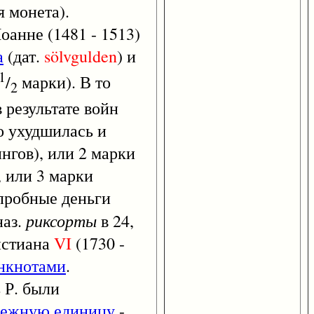
я монета).
оанне (1481 - 1513)
а
(дат.
sölvgulden
) и
1
/
марки). В то
2
 результате войн
о ухудшилась и
ингов), или 2 марки
, или 3 марки
опробные деньги
риксорты
наз.
в 24,
истиана
VI
(1730 -
нкнотами
.
 Р. были
нежную единицу
-