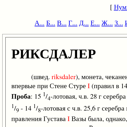
[
Нум
А...
Б...
В...
Г...
Д...
Е...
Ж...
З...
РИКСДАЛЕР
(швед.
riksdaler
), монета, чека
впервые при Стене Стуре
I
(правил в 14
1
Проба
: 15
/
-лотовая, ч.в. 28 г серебра
4
1
1
/
- 14
/
-лотовая с ч.в. 25,6 г серебр
9
8
правления Густава
I
Вазы была, однако