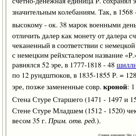
счетно-денежная единица Р. сохранял 
значительным колебаниям. Так, в 1568 
высокому - ок. 38 марок военными деньг
отличить далер как монету от далера 
чеканенный в соответствии с немецко
с немецким рейхсталером название «Р.».
равнялся 52 эре, в 1777-1818 - 48
шилл
по 12 рундштюков, в 1835-1855 Р. = 12
кроной
эре, позже замененные совр.
: 
Стена Стуре Старшего (1471 - 1497 и 1
Стене Стуре Младшем (1512 - 1520) че
Прим. отв. ред.
весом 35 г.
).
(Словарь нумизмата: Пер. с н