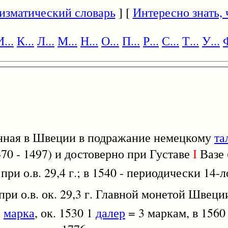
изматический словарь
] [
Интересно знать, ч
И...
К...
Л...
М...
Н...
О...
П...
Р...
С...
Т...
У...
Ф
ненная в Швеции в подражание немецкому
та
70 - 1497) и достоверно при Густаве
I
Вазе 
 при о.в. 29,4 г.; в 1540 - периодически 14-л
а при о.в. ок. 29,3 г. Главной монетой Швец
,
марка
, ок. 1530 1
далер
= 3 маркам, в 1560