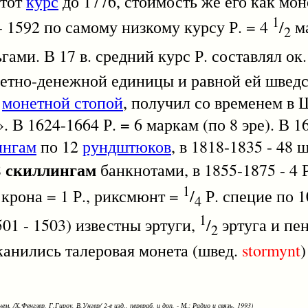
этот
курс
до 1776, стоимость же его как мо
1
- 1592 по самому низкому курсу Р. = 4
/
ма
2
ами. В 17 в. средний курс Р. составлял ок
счетно-денежной единицы и равной ей шведс
й
монетной стопой
, получил со временем в
 В 1624-1664 Р. = 6 маркам (по 8 эре). В 1
ингам
по 12
рундштюков
, в 1818-1835 - 48
скиллингам
8
банкнотами, в 1855-1875 - 4 
1
1 крона = 1 Р., риксмюнт =
/
Р. специе по 1
4
1
501 - 1503) известны эртуги,
/
эртуга и пе
2
канились талеровая монета (швед.
stormynt
)
ем. /Х.Фенглер, Г.Гироу, В.Унгер/ 2-е изд., перераб. и доп. - М.: Радио и связь, 1993)