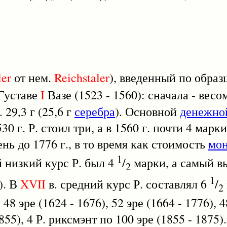
ler
от нем.
Reichstaler
), введенный по образ
 Густаве
I
Вазе (1523 - 1560): сначала - весом 
. 29,3 г (25,6 г
серебра
). Основной
денежно
530 г. Р. стоил три, а в 1560 г. почти 4 мар
нь до 1776 г., в то время как стоимость
мо
1
ый низкий курс Р. был 4
/
марки, а самый вы
2
1
). В
XVII
в. средний курс Р. составлял 6
/
2
 48 эре (1624 - 1676), 52 эре (1664 - 1776),
55), 4 Р. риксмэнт по 100 эре (1855 - 1875).