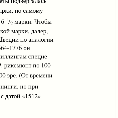
неты подвергалась
рки, по самому
1
. 6
/
марки. Чтобы
2
кой марки, далер,
 Швеции по аналогии
664-1776 он
 шиллингам специе
Р. риксмюнт по 100
00 эре. (От времени
ннинги, но при
 с датой «1512»