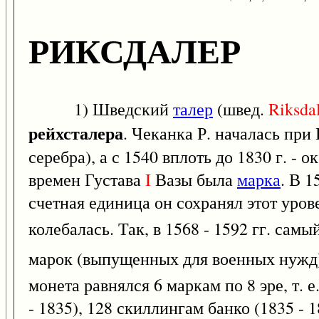
РИКСДАЛЕР
1) Шведский
талер
(швед.
Riksda
рейхсталера
. Чеканка Р. началась при
серебра), а с 1540 вплоть до 1830 г. - ок
времен Густава
I
Вазы была
марка
. В 1
счетная единица он сохранял этот урове
колебалась. Так, в 1568 - 1592 гг. сам
марок (выпущенных для военных нужд
монета равнялся 6 маркам по 8 эре, т. е.
- 1835), 128 скиллингам банко (1835 - 18