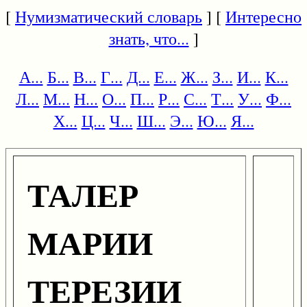
[
Нумизматический словарь
] [
Интересно
знать, что...
]
А...
Б...
В...
Г...
Д...
Е...
Ж...
З...
И...
К...
Л...
М...
Н...
О...
П...
Р...
С...
Т...
У...
Ф...
Х...
Ц...
Ч...
Ш...
Э...
Ю...
Я...
ТАЛЕР
МАРИИ
ТЕРЕЗИИ