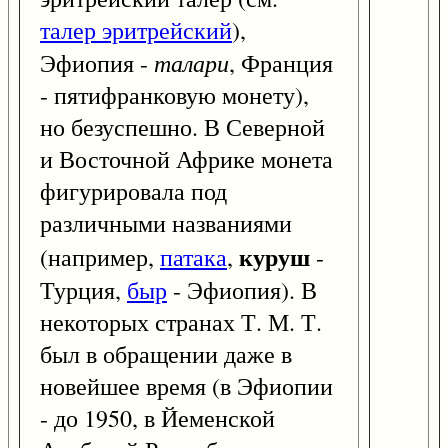
талер эритрейский
),
талари
Эфиопия -
, Франция
- пятифранковую монету),
но безуспешно. В Северной
и Восточной Африке монета
фигурировала под
различными названиями
куруш
(например,
патака
,
-
Турция,
быр
- Эфиопия). В
некоторых странах Т. М. Т.
был в обращении даже в
новейшее время (в Эфиопии
- до 1950, в Йеменской