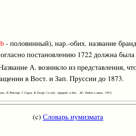
lb
- половинный), нар.-обих. название бра
 согласно постановлению 1722 должна была
азвание А. возникло из представления, что
ащении в Вост. и Зап. Пруссии до 1873.
ем. /Х.Фенглер, Г.Гироу, В.Унгер/ 2-е изд., перераб. и доп. - М.: Радио и связь, 1993)
(c)
Словарь нумизмата