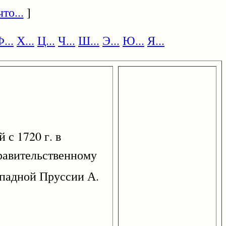
то...
]
...
Х...
Ц...
Ч...
Ш...
Э...
Ю...
Я...
 с 1720 г. в
правительственному
ападной Пруссии А.