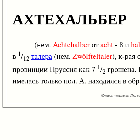
АХТЕХАЛЬБЕР
(нем.
Achtehalber
от
acht
- 8 и
ha
1
в
/
талера
(нем.
Zwölfteltaler
), к-рая
12
1
провинции Пруссия как 7
/
грошена. Н
2
имелась только пол. А. находился в обр
(Словарь нумизмата: Пер. с н