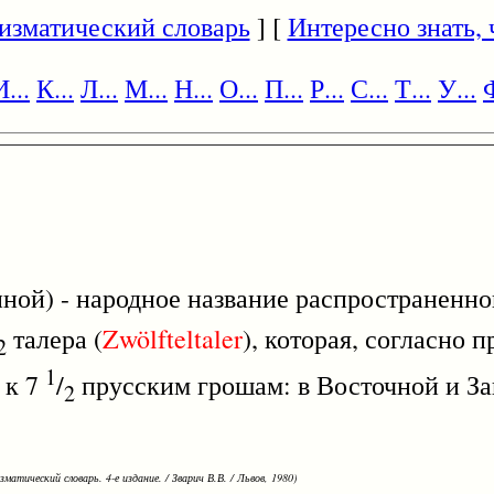
изматический словарь
] [
Интересно знать, ч
И...
К...
Л...
М...
Н...
О...
П...
Р...
С...
Т...
У...
Ф
иной) - народное название распространенной
талера (
Zwölfteltaler
), которая, согласно 
2
1
 к 7
/
прусским грошам: в Восточной и З
2
зматический словарь. 4-е издание. / Зварич В.В. / Львов, 1980)