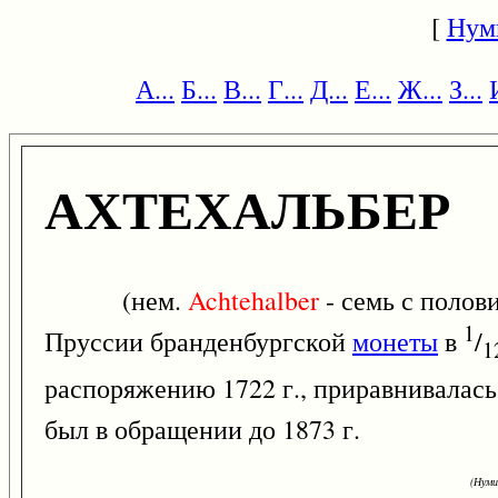
[
Нум
А...
Б...
В...
Г...
Д...
Е...
Ж...
З...
АХТЕХАЛЬБЕР
(нем.
Achtehalber
- семь с полов
1
Пруссии бранденбургской
монеты
в
/
1
распоряжению 1722 г., приравнивалась
был в обращении до 1873 г.
(Нуми