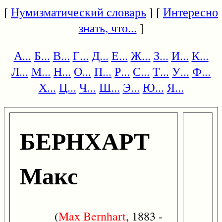
[
Нумизматический словарь
] [
Интересно
знать, что...
]
А...
Б...
В...
Г...
Д...
Е...
Ж...
З...
И...
К...
Л...
М...
Н...
О...
П...
Р...
С...
Т...
У...
Ф...
Х...
Ц...
Ч...
Ш...
Э...
Ю...
Я...
БЕРНХАРТ
Макс
(
Max
Bernhart
, 1883 -