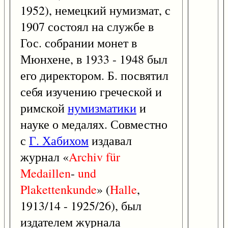
1952), немецкий нумизмат, с
1907 состоял на службе в
Гос. собрании монет в
Мюнхене, в 1933 - 1948 был
его директором. Б. посвятил
себя изучению греческой и
римской
нумизматики
и
науке о медалях. Совместно
с
Г. Хабихом
издавал
журнал «
Archiv
für
Medaillen
-
und
Plakettenkunde
» (
Halle
,
1913/14 - 1925/26), был
издателем журнала