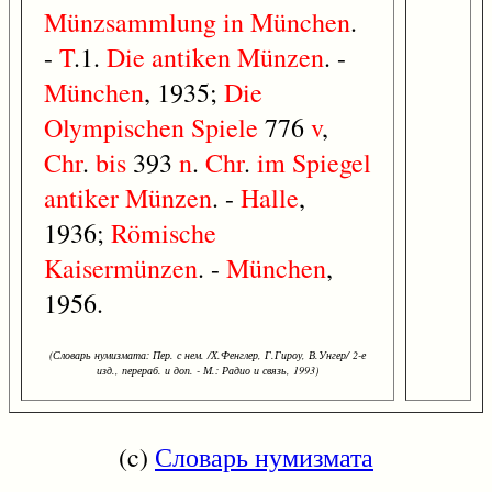
Münzsammlung
in
München
.
-
T
.1.
Die
antiken
Münzen
. -
München
, 1935;
Die
Olympischen
Spiele
776
v
,
Chr
.
bis
393
n
.
Chr
.
im
Spiegel
antiker
Münzen
. -
Halle
,
1936;
Römische
Kaisermünzen
. -
München
,
1956.
(Словарь нумизмата: Пер. с нем. /Х.Фенглер, Г.Гироу, В.Унгер/ 2-е
изд., перераб. и доп. - М.: Радио и связь, 1993)
(c)
Словарь нумизмата