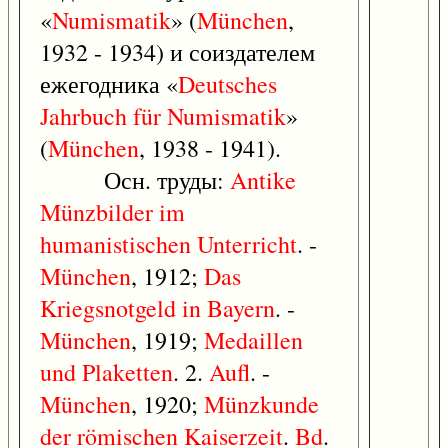
«
Numismatik
» (
München
,
1932 - 1934) и соиздателем
ежегодника «
Deutsches
Jahrbuch
für
Numismatik
»
(
München
, 1938 - 1941).
Осн. труды:
Antike
Münzbilder
im
humanistischen
Unterricht
. -
München
, 1912;
Das
Kriegsnotgeld
in
Bayern
. -
München
, 1919;
Medaillen
und
Plaketten
. 2.
Aufl
. -
München
, 1920;
Münzkunde
der
römischen
Kaiserzeit
.
Bd
.