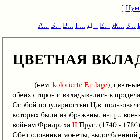
[
Нум
А...
Б...
В...
Г...
Д...
Е...
Ж...
З...
ЦВЕТНАЯ ВКЛА
(нем.
kolorierte
Einlage
), цветны
обеих сторон и вкладывались в продел
Особой популярностью Ц.в. пользовались
которых были изображены, напр., воен
войнам Фридриха
II
Прус. (1740 - 1786
Обе половинки монеты, выдолбленной 