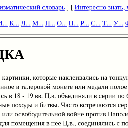
изматический словарь
] [
Интересно знать, ч
И...
К...
Л...
М...
Н...
О...
П...
Р...
С...
Т...
У...
Ф
ДКА
е картинки, которые наклеивались на тонк
анное в талеровой монете или медали полое
 в 18 - 19 вв. Ц.в. объединяли в серии по 6
ные походы и битвы. Часто встречаются се
) или освободительной войне против Наполе
для помещения в нее Ц.в., соединялись с 