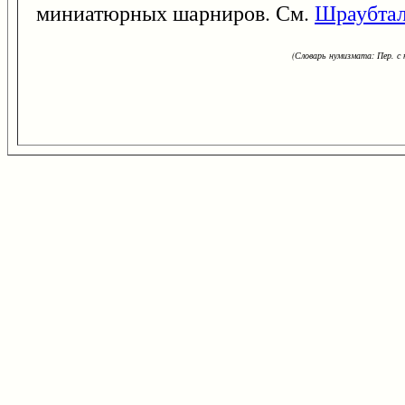
миниатюрных шарниров. См.
Шраубта
(Словарь нумизмата: Пер. с н