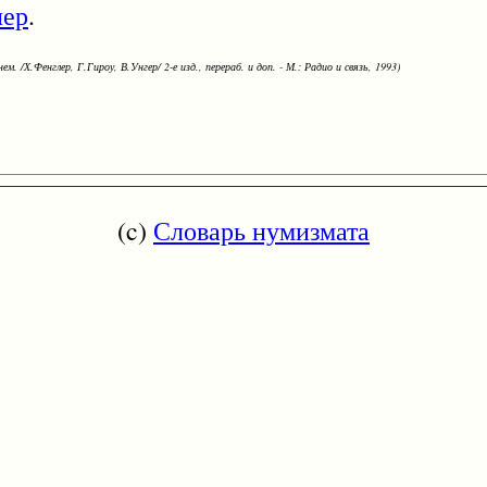
лер
.
ем. /Х.Фенглер, Г.Гироу, В.Унгер/ 2-е изд., перераб. и доп. - М.: Радио и связь, 1993)
(c)
Словарь нумизмата