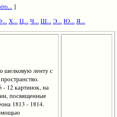
то...
]
...
Х...
Ц...
Ч...
Ш...
Э...
Ю...
Я...
ую шелковую ленту с
 пространство.
 - 12 картинок, на
рии, посвященные
она 1813 - 1814.
помощью