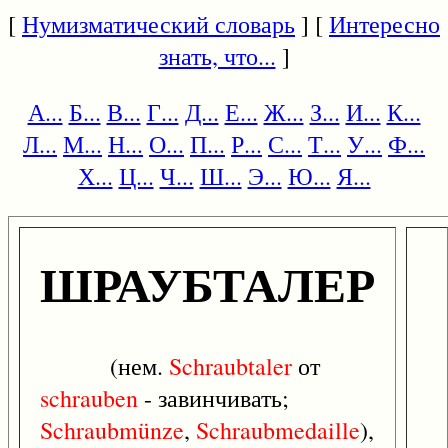
[
Нумизматический словарь
] [
Интересно
знать, что...
]
А...
Б...
В...
Г...
Д...
Е...
Ж...
З...
И...
К...
Л...
М...
Н...
О...
П...
Р...
С...
Т...
У...
Ф...
Х...
Ц...
Ч...
Ш...
Э...
Ю...
Я...
ШРАУБТАЛЕР
(нем.
Schraubtaler
от
schrauben
- завинчивать;
Schraubmünze
,
Schraubmedaille
),