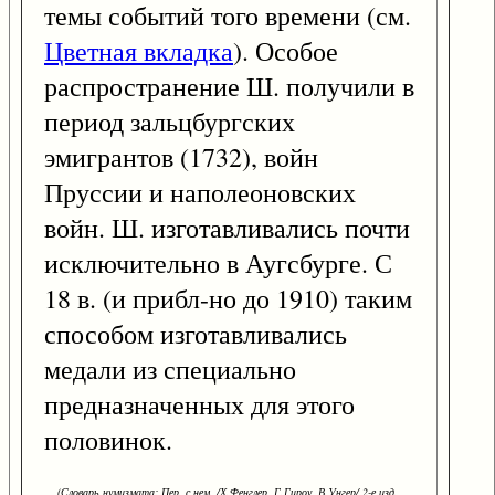
темы событий того времени (см.
Цветная вкладка
). Особое
распространение Ш. получили в
период зальцбургских
эмигрантов (1732), войн
Пруссии и наполеоновских
войн. Ш. изготавливались почти
исключительно в Аугсбурге. С
18 в. (и прибл-но до 1910) таким
способом изготавливались
медали из специально
предназначенных для этого
половинок.
(Словарь нумизмата: Пер. с нем. /Х.Фенглер, Г.Гироу, В.Унгер/ 2-е изд.,