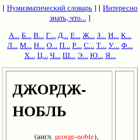
[
Нумизматический словарь
] [
Интересно
знать, что...
]
А...
Б...
В...
Г...
Д...
Е...
Ж...
З...
И...
К...
Л...
М...
Н...
О...
П...
Р...
С...
Т...
У...
Ф...
Х...
Ц...
Ч...
Ш...
Э...
Ю...
Я...
ДЖОРДЖ-
НОБЛЬ
(англ.
george
-
noble
),