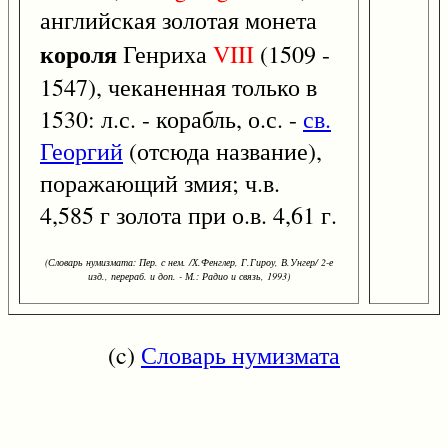
английская золотая монета
короля
Генриха
VIII
(1509 -
1547), чеканенная только в
1530: л.с. - корабль, о.с. -
св.
Георгий
(отсюда название),
поражающий змия; ч.в.
4,585 г золота при о.в. 4,61 г.
(Словарь нумизмата: Пер. с нем. /Х.Фенглер, Г.Гироу, В.Унгер/ 2-е
изд., перераб. и доп. - М.: Радио и связь, 1993)
(c)
Словарь нумизмата