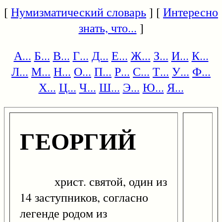
[
Нумизматический словарь
] [
Интересно
знать, что...
]
А...
Б...
В...
Г...
Д...
Е...
Ж...
З...
И...
К...
Л...
М...
Н...
О...
П...
Р...
С...
Т...
У...
Ф...
Х...
Ц...
Ч...
Ш...
Э...
Ю...
Я...
ГЕОРГИЙ
христ. святой, один из
14 заступников, согласно
легенде родом из