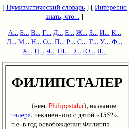
[
Нумизматический словарь
] [
Интересно
знать, что...
]
А...
Б...
В...
Г...
Д...
Е...
Ж...
З...
И...
К...
Л...
М...
Н...
О...
П...
Р...
С...
Т...
У...
Ф...
Х...
Ц...
Ч...
Ш...
Э...
Ю...
Я...
ФИЛИПСТАЛЕР
(нем.
Philippstaler
), название
талера
, чеканенного с датой «1552»,
т.е. в год освобождения Филиппа