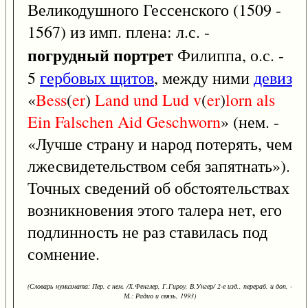
Великодушного Гессенского (1509 -
1567) из имп. плена: л.с. -
погрудный портрет
Филиппа, о.с. -
5
гербовых щитов
, между ними
девиз
«
Bess
(
er
)
Land
und
Lud
v
(
er
)
lorn
als
Ein
Falschen
Aid
Geschworn
» (нем. -
«Лучше страну и народ потерять, чем
лжесвидетельством себя запятнать»).
Точных сведений об обстоятельствах
возникновения этого талера нет, его
подлинность не раз ставилась под
сомнение.
(Словарь нумизмата: Пер. с нем. /Х.Фенглер, Г.Гироу, В.Унгер/ 2-е изд., перераб. и доп. -
М.: Радио и связь, 1993)