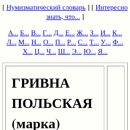
[
Нумизматический словарь
] [
Интересно
знать, что...
]
А...
Б...
В...
Г...
Д...
Е...
Ж...
З...
И...
К...
Л...
М...
Н...
О...
П...
Р...
С...
Т...
У...
Ф...
Х...
Ц...
Ч...
Ш...
Э...
Ю...
Я...
ГРИВНА
ПОЛЬСКАЯ
(марка)