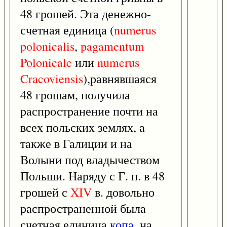
48 грошей. Эта денежно-
счетная единица (
numerus
polonicalis
,
pagamentum
Polonicale
или
numerus
Cracoviensis
),равнявшаяся
48 грошам, получила
распространение почти на
всех польских землях, а
также в Галиции и на
Волыни под владычеством
Польши. Наряду с Г. п. в 48
грошей с
XIV
в. довольно
распространенной была
счетная единица
копа
, на