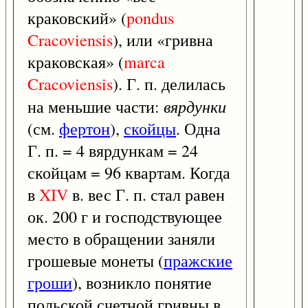
краковский» (
pondus
Cracoviensis
), или «гривна
краковская» (
marca
Cracoviensis
). Г. п. делилась
вярдунки
на меньшие части:
(см.
фертон
),
скойцы
. Одна
Г. п. = 4 вярдункам = 24
скойцам = 96 квартам. Когда
в
XIV
в. вес Г. п. стал равен
ок. 200 г и господствующее
место в обращении заняли
грошевые монеты (
пражские
гроши
), возникло понятие
польской счетной гривны в