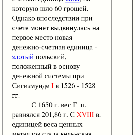
которую шло 60 грошей.
Однако впоследствии при
счете монет выдвинулась на
первое место новая
денежно-счетная единица -
злотый
польский,
положенный в основу
денежной системы при
Сигизмунде
I
в 1526 - 1528
гг.
С 1650 г. вес Г. п.
равнялся 201,86 г. С
XVIII
в.
единицей веса ценных
металлов стала кельнская