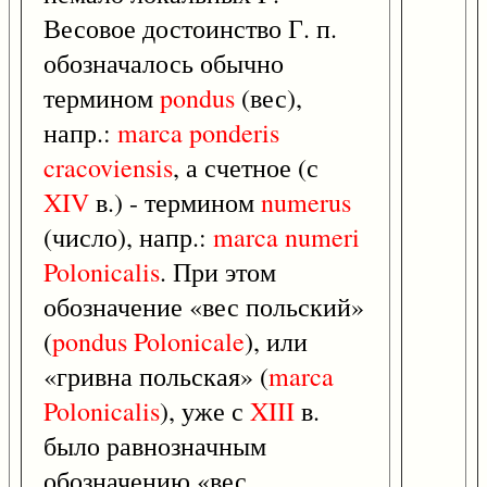
Весовое достоинство Г. п.
обозначалось обычно
термином
pondus
(вес),
напр.:
marca
ponderis
cracoviensis
, а счетное (с
XIV
в.) - термином
numerus
(число), напр.:
marca
numeri
Polonicalis
. При этом
обозначение «вес польский»
(
pondus
Polonicale
), или
«гривна польская» (
marca
Polonicalis
), уже с
XIII
в.
было равнозначным
обозначению «вес