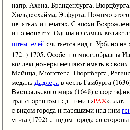
напр. Ахена, Бранденбурга, Вюрцбурга,
Хильдесхайма, Эрфурта. Помимо этого 
печатках и печатях. С эпохи Возрожден
и на монетах. Одним из самых великол
штемпелей
считается вид г. Урбино на 
1721) 1705. Особенно многообразны И.
коллекционеры мечтают иметь в своих к
Майнца, Мюнстера, Нюрнберга, Регенсб
медаль
Дадлера
в честь Гамбурга (1636)
Вестфальского мира (1648) с фортифи
транспарантом над ними («
PAX
», лат. 
с видом города и парящими над ним
ге
ун-та (1702) с видом города со стороны