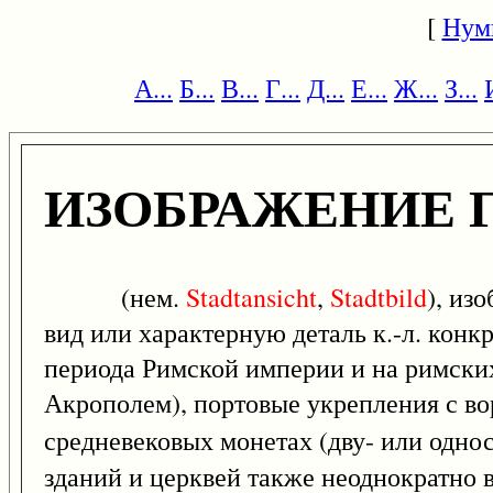
[
Нум
А...
Б...
В...
Г...
Д...
Е...
Ж...
З...
ИЗОБРАЖЕНИЕ 
(нем.
Stadtansicht
,
Stadtbild
), из
вид или характерную деталь к.-л. конкр
периода Римской империи и на римских
Акрополем), портовые укрепления с вор
средневековых монетах (дву- или одно
зданий и церквей также неоднократно 