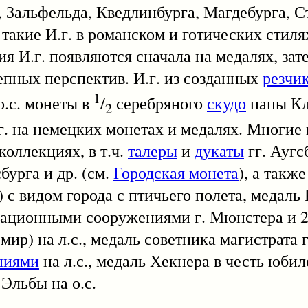
 Зальфельда, Кведлинбурга, Магдебурга, С
такие И.г. в романском и готических стиля
ия И.г. появляются сначала на медалях, зат
епных перспектив. И.г. из созданных
резчи
1
о.с. монеты в
/
серебряного
скудо
папы К
2
г. на немецких монетах и медалях. Многие 
оллекциях, в т.ч.
талеры
и
дукаты
гг. Аугс
урга и др. (см.
Городская монета
), а такж
 с видом города с птичьего полета, медаль 
кационными сооружениями г. Мюнстера и 2
- мир) на л.с., медаль советника магистрата 
ниями
на л.с., медаль Хекнера в честь юби
 Эльбы на о.с.