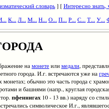
изматический словарь
] [
Интересно знать, ч
И...
К...
Л...
М...
Н...
О...
П...
Р...
С...
Т...
У...
Ф
ГОРОДА
ображение на
монете
или
медали
, представ
етного города. И.г. встречаются уже на
гре
 монетах; обычно это часть города с храмо
отами и башнями (напр., круглая городская
пфеннигах
стор.
10 - 13 вв.) наряду со сти
встречались символическое И.г., являвшего