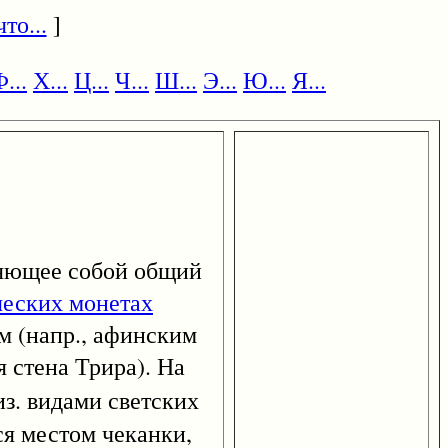
то...
]
...
Х...
Ц...
Ч...
Ш...
Э...
Ю...
Я...
ляющее собой общий
ческих монетах
м (напр., афинским
 стена Трира). На
лиз. видами светских
ся местом чеканки,