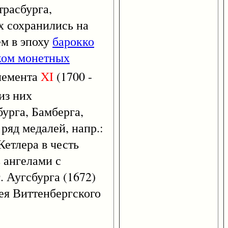
трасбурга,
х сохранились на
ем в эпоху
барокко
ком монетных
лемента
XI
(1700 -
из них
бурга, Бамберга,
е ряд медалей, напр.:
Кетлера в честь
 ангелами с
г. Аугсбурга (1672)
лея Виттенбергского