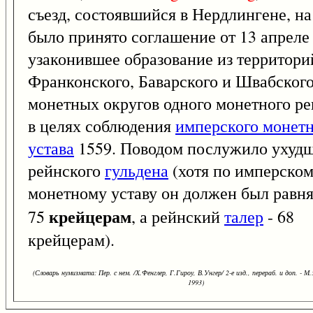
съезд, состоявшийся в Нердлингене, на
было принято соглашение от 13 апреле 
узаконившее образование из территори
Франконского, Баварского и Швабског
монетных округов одного монетного ре
в целях соблюдения
имперского монет
устава
1559. Поводом послужило ухуд
рейнского
гульдена
(хотя по имперско
монетному уставу он должен был равня
крейцерам
75
, а рейнский
талер
- 68
крейцерам).
(Словарь нумизмата: Пер. с нем. /Х.Фенглер, Г.Гироу, В.Унгер/ 2-е изд., перераб. и доп. - М.
1993)