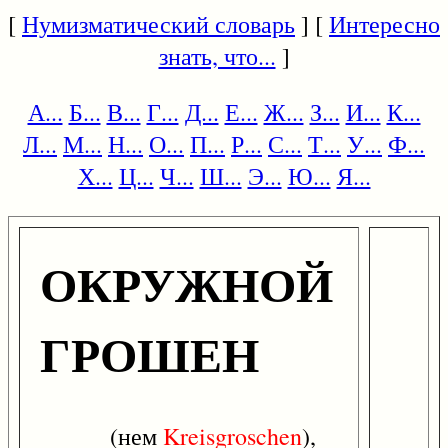
[
Нумизматический словарь
] [
Интересно
знать, что...
]
А...
Б...
В...
Г...
Д...
Е...
Ж...
З...
И...
К...
Л...
М...
Н...
О...
П...
Р...
С...
Т...
У...
Ф...
Х...
Ц...
Ч...
Ш...
Э...
Ю...
Я...
ОКРУЖНОЙ
ГРОШЕН
(нем
Kreisgroschen
),