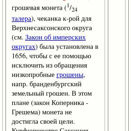
1
грошевая монета (
/
24
талера
), чеканка к-рой для
Верхнесаксонского округа
(см.
Закон об имперских
округах
) была установлена в
1656, чтобы с ее помощью
исключить из обращения
низкопробные
грошены
,
напр. бранденбургский
земельный грошен. В этом
плане (закон Коперника -
Грешема) монета не
достигла своей цели.
Курфюршество Саксония