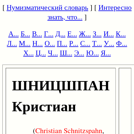
[
Нумизматический словарь
] [
Интересно
знать, что...
]
А...
Б...
В...
Г...
Д...
Е...
Ж...
З...
И...
К...
Л...
М...
Н...
О...
П...
Р...
С...
Т...
У...
Ф...
Х...
Ц...
Ч...
Ш...
Э...
Ю...
Я...
ШНИЦШПАН
Кристиан
(
Christian
Schnitzspahn
,