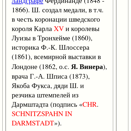
ландграфе
Фердинанде (1848 -
1866). Ш. создал медали, в т.ч.
в честь коронации шведского
короля Карла
XV
и королевы
Луизы в Тронхейме (1860),
историка Ф.-К. Шлоссера
(1861), всемирной выставки в
Я. Винера
Лондоне (1862, о.с.
),
врача Г.-А. Шписа (1873),
Якоба Фукса, дяди Ш. и
резчика штемпелей из
Дармштадта (подпись «
CHR
.
SCHNITZSPAHN
IN
DARMSTADT
»).