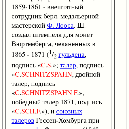
1859-1861 - внештатный
сотрудник берл. медальерной
мастерской
Ф. Лооса
. Ш.
создал штемпеля для монет
Вюртемберга, чеканенных в
1
1865 - 1871 (
/
гульдена
,
2
подпись «
C
.
S
.»;
талер
, подпись
«
C
.
SCHNITZSPAHN
, двойной
талер, подпись
«
C
.
SCHNITZSPAHN
F
.»,
победный талер 1871, подпись
«
C
.
SCH
.
F
.»), и
союзных
талеров
Гессен-Хомбурга при