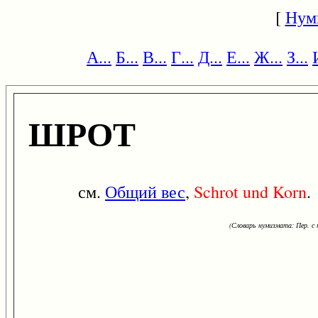
[
Нум
А...
Б...
В...
Г...
Д...
Е...
Ж...
З...
ШРОТ
см.
Общий вес
,
Schrot
und
Korn
.
(Словарь нумизмата: Пер. с н