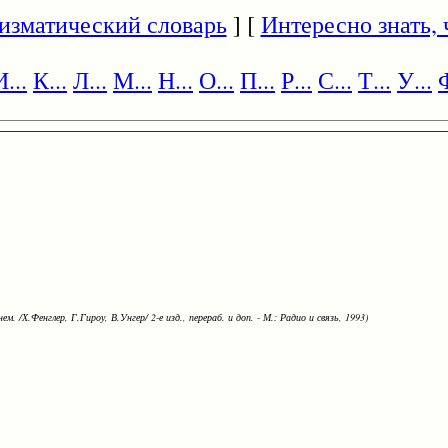
изматический словарь
] [
Интересно знать, ч
И...
К...
Л...
М...
Н...
О...
П...
Р...
С...
Т...
У...
Ф
ем. /Х.Фенглер, Г.Гироу, В.Унгер/ 2-е изд., перераб. и доп. - М.: Радио и связь, 1993)